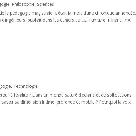
gogie
,
Philosophie
,
Sciences
n de la pédagogie magistrale. C’était la mort d’une chronique annoncée
’ingénieurs, publiait dans les cahiers du CEFI un titre militant : « A
gogie
,
Technologie
retour à l’oralité ? Dans un monde saturé d’écrans et de sollicitations
savoir sa dimension intime, profonde et mobile ? Pourquoi la voix,