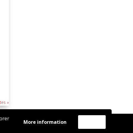
tes »
iorer
More information
Accept