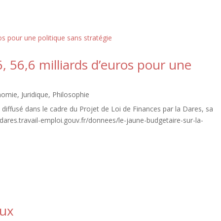
, 56,6 milliards d’euros pour une
nomie
,
Juridique
,
Philosophie
iffusé dans le cadre du Projet de Loi de Finances par la Dares, sa
://dares.travail-emploi.gouv.fr/donnees/le-jaune-budgetaire-sur-la-
aux