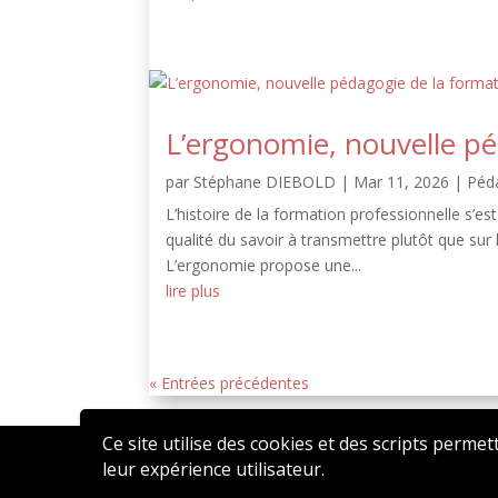
L’ergonomie, nouvelle pé
par
Stéphane DIEBOLD
|
Mar 11, 2026
|
Péd
L’histoire de la formation professionnelle s’es
qualité du savoir à transmettre plutôt que sur 
L’ergonomie propose une...
lire plus
« Entrées précédentes
Ce site utilise des cookies et des scripts permet
leur expérience utilisateur.
2020 © AFFEN – Réalisé par
ATSN