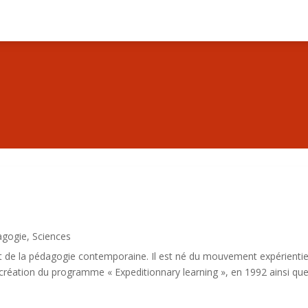
agogie
,
Sciences
t de la pédagogie contemporaine. Il est né du mouvement expérientie
la création du programme « Expeditionnary learning », en 1992 ainsi qu