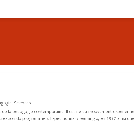
agogie
,
Sciences
t de la pédagogie contemporaine. Il est né du mouvement expérientie
la création du programme « Expeditionnary learning », en 1992 ainsi qu