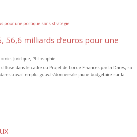
, 56,6 milliards d’euros pour une
nomie
,
Juridique
,
Philosophie
iffusé dans le cadre du Projet de Loi de Finances par la Dares, sa
://dares.travail-emploi.gouv.fr/donnees/le-jaune-budgetaire-sur-la-
aux