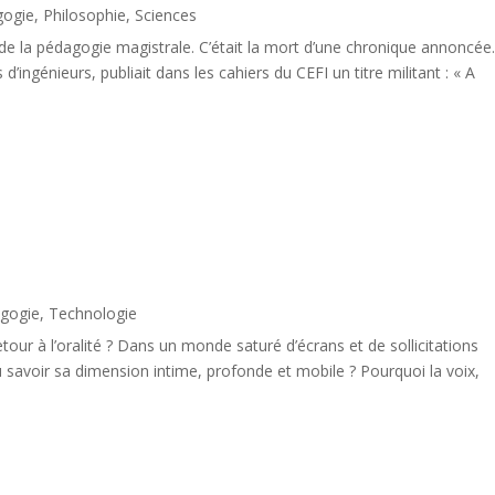
gogie
,
Philosophie
,
Sciences
n de la pédagogie magistrale. C’était la mort d’une chronique annoncée
’ingénieurs, publiait dans les cahiers du CEFI un titre militant : « A
gogie
,
Technologie
retour à l’oralité ? Dans un monde saturé d’écrans et de sollicitations
savoir sa dimension intime, profonde et mobile ? Pourquoi la voix,