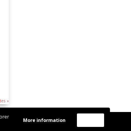
tes »
iorer
More information
Accept