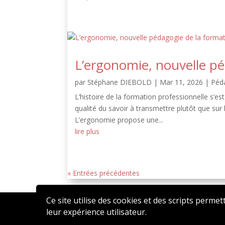
L’ergonomie, nouvelle pé
par
Stéphane DIEBOLD
|
Mar 11, 2026
|
Péd
L’histoire de la formation professionnelle s’es
qualité du savoir à transmettre plutôt que sur 
L’ergonomie propose une...
lire plus
« Entrées précédentes
Ce site utilise des cookies et des scripts permet
leur expérience utilisateur.
2020 © AFFEN – Réalisé par
ATSN