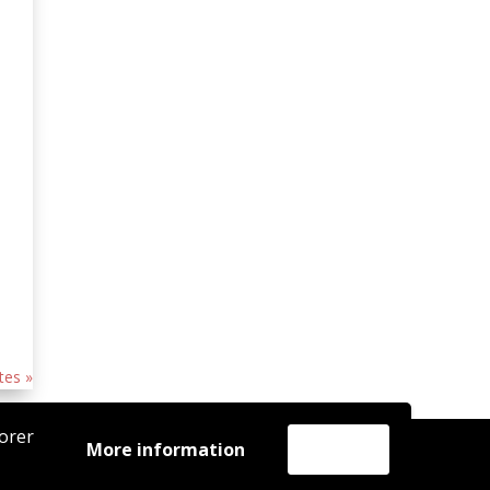
tes »
iorer
More information
Accept