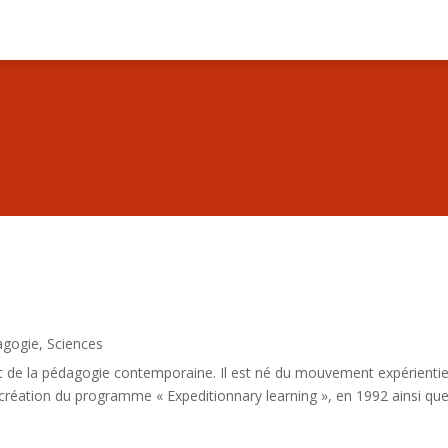
agogie
,
Sciences
t de la pédagogie contemporaine. Il est né du mouvement expérientie
la création du programme « Expeditionnary learning », en 1992 ainsi qu