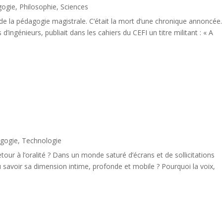
gogie
,
Philosophie
,
Sciences
n de la pédagogie magistrale. C’était la mort d’une chronique annoncée
’ingénieurs, publiait dans les cahiers du CEFI un titre militant : « A
gogie
,
Technologie
retour à l’oralité ? Dans un monde saturé d’écrans et de sollicitations
savoir sa dimension intime, profonde et mobile ? Pourquoi la voix,