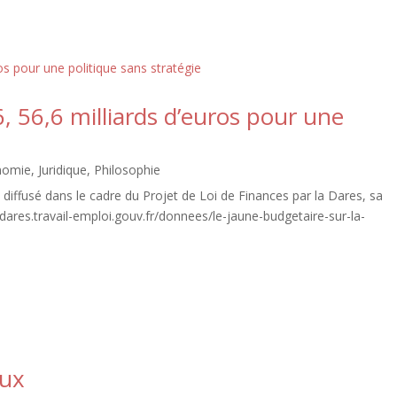
, 56,6 milliards d’euros pour une
nomie
,
Juridique
,
Philosophie
iffusé dans le cadre du Projet de Loi de Finances par la Dares, sa
://dares.travail-emploi.gouv.fr/donnees/le-jaune-budgetaire-sur-la-
aux