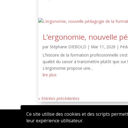
L’ergonomie, nouvelle pé
par
Stéphane DIEBOLD
|
Mar 11, 2026
|
Péd
L’histoire de la formation professionnelle s’es
qualité du savoir à transmettre plutôt que sur 
L’ergonomie propose une...
lire plus
« Entrées précédentes
Ce site utilise des cookies et des scripts permet
leur expérience utilisateur.
2020 © AFFEN – Réalisé par
ATSN