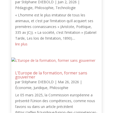
par
Stéphane DIEBOLD
|
Juin 2, 2026
|
Pédagogie
,
Philosophie
,
Technologie
« L’homme est le plus imitateur de tous les
animaux, et c’est par l’imitation qu’il acquiert ses
premières connaissances » (Aristote, Poétique,
335 av JC)). « La société, c’est l’imitation » (Gabriel
Tarde, Les lois de l’imitation, 1890)....
lire plus
L’Europe de la formation, former sans
gouverner
par
Stéphane DIEBOLD
|
Mai 26, 2026
|
Économie
,
Juridique
,
Philosophie
Le 05 mars 2025, la Commission européenne a
présenté l’Union des compétences, comme nous
l’avons vu dans un article précédent
(https://affen.fr/juridique/lunion-des-competences-