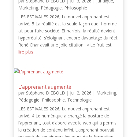
par
Stéphane DIEBOLD
|
Juil 3, 2026
|
Juridique
,
Marketing
,
Pédagogie
,
Philosophie
LES ESTIVALES 2026, Le nouvel apprenant est
arrivé, 5 La réalité est la seule façon que l’homme
ait pour faire société. Et parfois, la réalité devient
hyperréalité, s’éloignant encore davantage du réel.
René Char avait une jolie citation : « Le fruit est...
lire plus
L’apprenant augmenté
par
Stéphane DIEBOLD
|
Juil 2, 2026
|
Marketing
,
Pédagogie
,
Philosophie
,
Technologie
LES ESTIVALES 2026, Le nouvel apprenant est
arrivé, 4 Le numérique a changé la posture de
l’apprenant, tout d’abord avec le web qui a permis
la création de contenu infini. L’apprenant pouvait
recevoir du savoir hors les murs de la formation.