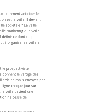
ux comment anticiper les
 est la veille. Il devient
ille sociétale ? La veille
ille marketing ? La veille
l définir ce dont on parle et
il organiser sa veille en
 le prospectiviste
es donnent le vertige des
lliards de mails envoyés par
en ligne chaque jour sur
 la veille devient une
ation ne cesse de