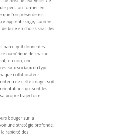
de ainsi de leur veille. Ce
-foule-peut-on-former-en-
ce que l’on présente est
notre apprentissage, comme
re de bulle en choissisnat des
el parce qu’il donne des
ence numérique de chacun
sent, ou non, une
s réseaux sociaux du type
 Chaque collaborateur
 contenu de cette image, soit
 orientations qui sont les
sa propre trajectoire
ours bouger sur la
avoir une stratégie profonde.
 la rapidité des