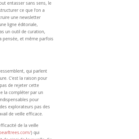
tout entasser sans sens, le
tructurer ce que l’on a
struire une newsletter
ne ligne éditoriale,
as un outil de curation,
sa pensée, et même parfois
ressemblent, qui parlent
e. C’est la raison pour
t pas de rejeter cette
de la compléter par un
 indispensables pour
 des explorateurs pas des
il de veille efficace.
ficacité de la veille
pearltrees.com/
) qui