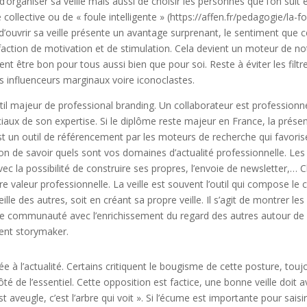
rganiser sa veille mais aussi de choisir les personnes que l’on suit et 
e collective ou de « foule intelligente » (https://affen.fr/pedagogie/la
t d’ouvrir sa veille présente un avantage surprenant, le sentiment que 
 faction de motivation et de stimulation. Cela devient un moteur de 
vent être bon pour tous aussi bien que pour soi. Reste à éviter les filt
es influenceurs marginaux voire iconoclastes.
outil majeur de professional branding. Un collaborateur est professionn
iaux de son expertise. Si le diplôme reste majeur en France, la prés
est un outil de référencement par les moteurs de recherche qui favori
çon de savoir quels sont vos domaines d’actualité professionnelle. Le
vec la possibilité de construire ses propres, l’envoie de newsletter,…
e valeur professionnelle. La veille est souvent l’outil qui compose le
ille des autres, soit en créant sa propre veille. Il s’agit de montrer les
aire communauté avec l’enrichissement du regard des autres autour de 
ient storymaker.
ée à l’actualité. Certains critiquent le bougisme de cette posture, touj
té de l’essentiel. Cette opposition est factice, une bonne veille doit 
st aveugle, c’est l’arbre qui voit ». Si l’écume est importante pour saisir