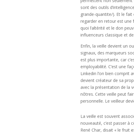
permettent non seulement d’o
sont des outils d’intelligenc
grande-quantite/). Et le fai
regarder en retour est une
quoi l’altérité et le don peu
influenceurs classique et d
Enfin, la veille devient un 
signaux, des marqueurs soc
est plus importante, car c’
employabilité. C’est une fa
Linkedin l’on bien comprit a
devient créateur de sa propr
avec la présentation de la ve
nôtres. Cette veille peut f
personnelle. Le veilleur dev
La veille est souvent associ
nouveauté, c’est passer à cô
René Char, disait « le fruit e