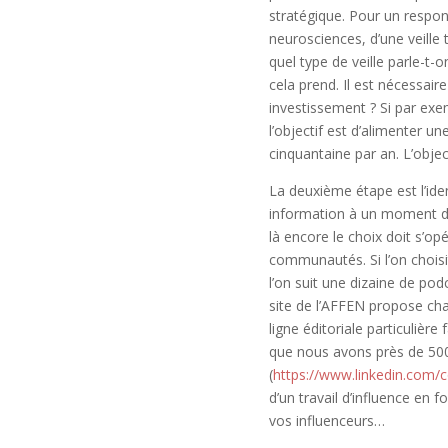
stratégique. Pour un responsa
neurosciences, d’une veille 
quel type de veille parle-t-
cela prend. Il est nécessair
investissement ? Si par exe
l’objectif est d’alimenter 
cinquantaine par an. L’object
La deuxième étape est l’ident
information à un moment don
là encore le choix doit s’op
communautés. Si l’on choisi
l’on suit une dizaine de po
site de l’AFFEN propose cha
ligne éditoriale particulière
que nous avons près de 500 
(
https://www.linkedin.com/
d’un travail d’influence en 
vos influenceurs…