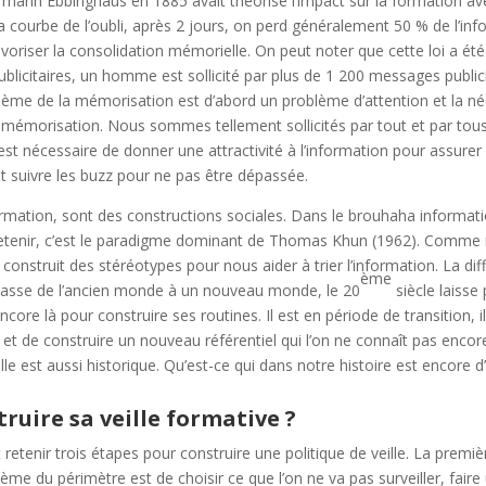
mann Ebbinghaus en 1885 avait théorisé l’impact sur la formation a
courbe de l’oubli, après 2 jours, on perd généralement 50 % de l’inf
avoriser la consolidation mémorielle. On peut noter que cette loi a ét
ublicitaires, un homme est sollicité par plus de 1 200 messages public
lème de la mémorisation est d’abord un problème d’attention et la né
 mémorisation. Nous sommes tellement sollicités par tout et par to
 est nécessaire de donner une attractivité à l’information pour assurer
oit suivre les buzz pour ne pas être dépassée.
mation, sont des constructions sociales. Dans le brouhaha informatio
 retenir, c’est le paradigme dominant de Thomas Khun (1962). Comme 
 construit des stéréotypes pour nous aider à trier l’information. La diff
ème
e passe de l’ancien monde à un nouveau monde, le 20
siècle laisse 
re là pour construire ses routines. Il est en période de transition, il 
 et de construire un nouveau référentiel qui l’on ne connaît pas encore,
le est aussi historique. Qu’est-ce qui dans notre histoire est encore d’
uire sa veille formative ?
retenir trois étapes pour construire une politique de veille. La premièr
lème du périmètre est de choisir ce que l’on ne va pas surveiller, faire