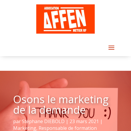
Osons le marketing
de la demande
par
Stéphane DIEBOLD
|
23 mars 2021
|
Marketing
,
Responsable de formation