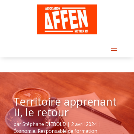
Territoire apprenant
II, le retour
par
Stéphane DIEBOLD
|
2 avril 2024
|
Économie
,
Responsable de formation