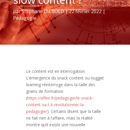
par
Stéphane DIEBOLD
|
22 février 2022
|
Pédagogie
Le content est en interrogation.
L’émergence du snack content ou nugget
learning réinterroge dans la taille des
grains de formation
(
https://affen.fr/pedagogie/le-snack-
content-va-t-il-revolutionner-la-
pedagogie/
). Certains disent que la taille
ne fait rien à l’affaire, mais la réalité
montre qu’il existe une nouvelle