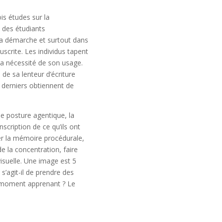
is études sur la
e des étudiants
 la démarche et surtout dans
uscrite. Les individus tapent
 la nécessité de son usage.
 de sa lenteur d’écriture
s derniers obtiennent de
une posture agentique, la
cription de ce qu’ils ont
er la mémoire procédurale,
e la concentration, faire
visuelle. Une image est 5
s’agit-il de prendre des
n moment apprenant ? Le