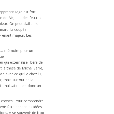
apprentissage est fort.
ion de Bic, que des feutres
mieux. On peut d’ailleurs
canard, la coupée
pprenant majeur. Les
de sa mémoire pour un
que
au qui externalise libère de
st la thèse de Michel Serre,
se avec ce qu’il a chez lui,
, mais surtout de la
xternalisation est donc un
les choses. Pour comprendre
oir faire danser les idées.
ions. A se souvenir de trop