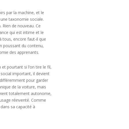
rs par la machine, et le
t une taxonomie sociale.
on. Rien de nouveau. Ce
nce qui est intime et le
à tous, encore faut-il que
l en poussant du contenu,
nomie des apprenants.
pourtant si l’on tire le fil,
 social important, il devient
e différemment pour garder
nique de la voiture, mais
devient totalement autonome,
un usage réinventé. Comme
 dans sa capacité à