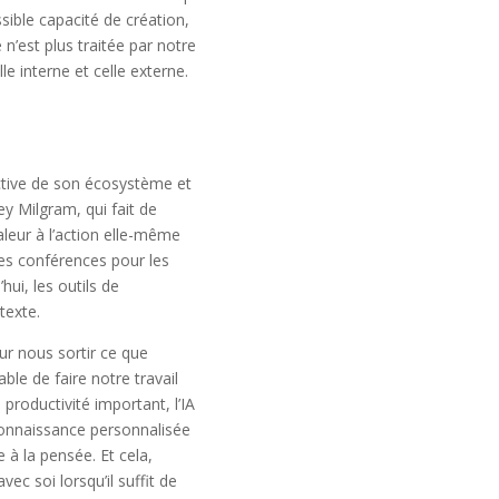
sible capacité de création,
 n’est plus traitée par notre
e interne et celle externe.
pective de son écosystème et
ey Milgram, qui fait de
leur à l’action elle-même
les conférences pour les
hui, les outils de
texte.
ur nous sortir ce que
able de faire notre travail
roductivité important, l’IA
 connaissance personnalisée
 à la pensée. Et cela,
c soi lorsqu’il suffit de