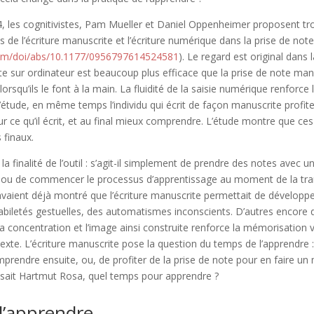
4, les cognitivistes, Pam Mueller et Daniel Oppenheimer proposent tro
 de l’écriture manuscrite et l’écriture numérique dans la prise de not
.com/doi/abs/10.1177/0956797614524581
). Le regard est original dans
ote sur ordinateur est beaucoup plus efficace que la prise de note man
orsqu’ils le font à la main. La fluidité de la saisie numérique renforce
e l’étude, en même temps l’individu qui écrit de façon manuscrite profite
sur ce qu’il écrit, et au final mieux comprendre. L’étude montre que ce
 finaux.
la finalité de l’outil : s’agit-il simplement de prendre des notes avec 
 ou de commencer le processus d’apprentissage au moment de la trans
avaient déjà montré que l’écriture manuscrite permettait de développ
habiletés gestuelles, des automatismes inconscients. D’autres encore d
la concentration et l’image ainsi construite renforce la mémorisation 
xte. L’écriture manuscrite pose la question du temps de l’apprendre : 
prendre ensuite, ou, de profiter de la prise de note pour en faire u
isait Hartmut Rosa, quel temps pour apprendre ?
 l’apprendre