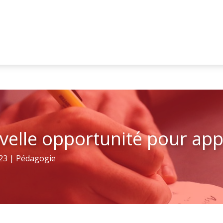
uvelle opportunité pour ap
23
|
Pédagogie