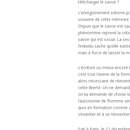
télécharger le savoir ?
L’enregistrement externe pos
souvenir de cette mémoire q
Depuis que le savoir est sav
phénomène reprend la critiqu
savoir qui est social. La se
l’individu sache qu’elle exis
mais à force de laisser la
L’écriture ou mieux encore l
c’est tout l’avenir de la for
alors nécessaire de réinven
cette liberté. On ne demand
on lui demande de choisir l
l’autonomie de l’homme sera
quoi en formation comme ail
s’inventer et à se réinventer
Fait à Paris, le 12 décemb