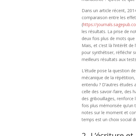
Dans un article récent, 201
comparaison entre les effets
(
https://journals.sagepub
les résultats. La prise de n
deux fois plus de mots que l
Mais, et c’est là l’intérêt d
pour synthétiser, réfléchir 
meilleurs résultats aux tests
L’étude pose la question de 
mécanique de la répétition,
entendu ? D’autres études 
celle des savoir-faire, des 
des gribouillages, renforce 
fois plus mémorisée qu’un te
notes sur le moment et com
temps est un choix social d
2, L’écriture et