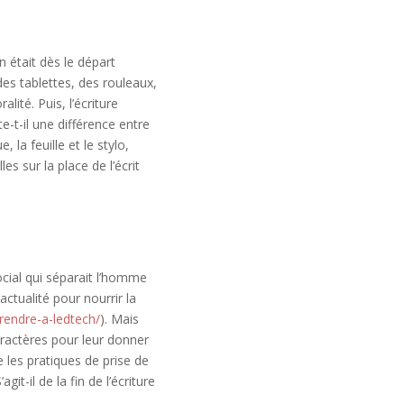
n était dès le départ
des tablettes, des rouleaux,
ité. Puis, l’écriture
e-t-il une différence entre
 la feuille et le stylo,
s sur la place de l’écrit
cial qui séparait l’homme
’actualité pour nourrir la
rendre-a-ledtech/
). Mais
 caractères pour leur donner
e les pratiques de prise de
it-il de la fin de l’écriture