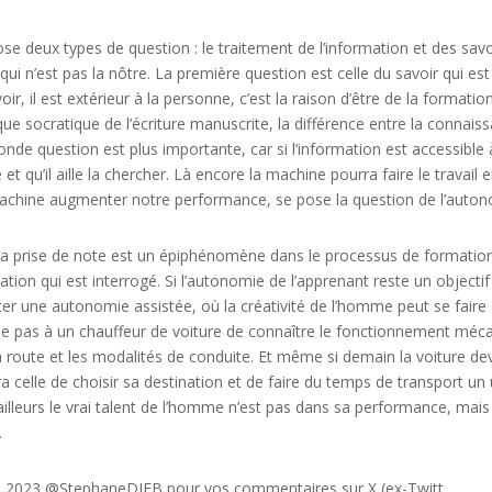
e deux types de question : le traitement de l’information et des savoi
ui n’est pas la nôtre. La première question est celle du savoir qui es
oir, il est extérieur à la personne, c’est la raison d’être de la formati
e socratique de l’écriture manuscrite, la différence entre la connaissa
conde question est plus importante, car si l’information est accessible 
te et qu’il aille la chercher. Là encore la machine pourra faire le travai
 machine augmenter notre performance, se pose la question de l’auto
a prise de note est un épiphénomène dans le processus de formation et 
mation qui est interrogé. Si l’autonomie de l’apprenant reste un objectif
ter une autonomie assistée, où la créativité de l’homme peut se fair
e pas à un chauffeur de voiture de connaître le fonctionnement méca
a route et les modalités de conduite. Et même si demain la voiture 
 celle de choisir sa destination et de faire du temps de transport 
leurs le vrai talent de l’homme n’est pas dans sa performance, mais
.
re 2023 @StephaneDIEB pour vos commentaires sur X (ex-Twitt