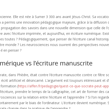
ancienne. Elle est née à Sumer 3 300 ans avant Jésus-Christ. Sa vocatio
ela a permis une innovation pédagogique majeure, grâce à la diffusion 
propagation des savoirs dans une nouvelle dimension que celle de l’oral
 avec l’écriture imprimée, et aujourd’hui, en écriture numérique. Exist
les toutes ? Pédagogiquement, que penser de l’écriture canal historique,
 autre monde ? Les neurosciences nous ouvrent des perspectives nouvelle
il en penser ?
umérique vs l’écriture manuscrite
, dans Phèdre, était contre l’écriture manuscrite contre ce filtre so
un écrit artificiel et désincarné. L’argument est toujours intéressant et d
 formation (
https://affen.fr/pedagogie/quest-ce-que-socrate-peut-app
il d’écriture, prendre le temps de la calligraphie, cet art de former des
sciences sur la relation entre l’écriture et l’apprendre ? Si l’on regard
itairement par le biais de l’ordinateur. L’écriture devient numérique. S’ag
cela change dans la pratique de l’apprendre ?