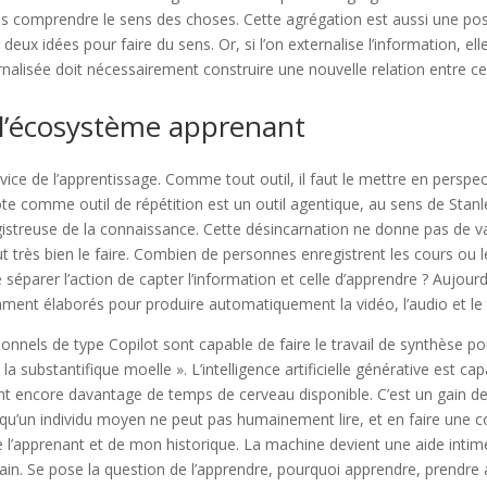
 pas comprendre le sens des choses. Cette agrégation est aussi une pos
deux idées pour faire du sens. Or, si l’on externalise l’information, elle
nalisée doit nécessairement construire une nouvelle relation entre cell
t l’écosystème apprenant
ervice de l’apprentissage. Comme tout outil, il faut le mettre en pers
note comme outil de répétition est un outil agentique, au sens de Stanl
istreuse de la connaissance. Cette désincarnation ne donne pas de va
t très bien le faire. Combien de personnes enregistrent les cours ou 
e séparer l’action de capter l’information et celle d’apprendre ? Aujourd’
mment élaborés pour produire automatiquement la vidéo, l’audio et le 
onnels de type Copilot sont capable de faire le travail de synthèse po
la substantifique moelle ». L’intelligence artificielle générative est cap
 encore davantage de temps de cerveau disponible. C’est un gain de p
e qu’un individu moyen ne peut pas humainement lire, et en faire une
 l’apprenant et de mon historique. La machine devient une aide intime
. Se pose la question de l’apprendre, pourquoi apprendre, prendre ave