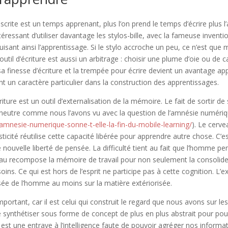
crite est un temps apprenant, plus l’on prend le temps d’écrire plus l’
ntéressant d’utiliser davantage les stylos-bille, avec la fameuse invent
éduisant ainsi l’apprentissage. Si le stylo accroche un peu, ce n’est que 
outil d’écriture est aussi un arbitrage : choisir une plume d’oie ou de 
a finesse d’écriture et la trempée pour écrire devient un avantage a
nt un caractère particulier dans la construction des apprentissages.
riture est un outil d’externalisation de la mémoire. Le fait de sortir 
 neutre comme nous l’avons vu avec la question de l’amnésie numéri
/lamnesie-numerique-sonne-t-elle-la-fin-du-mobile-learning/
). Le cerve
sticité réutilise cette capacité libérée pour apprendre autre chose. C’e
 nouvelle liberté de pensée. La difficulté tient au fait que l’homme pen
eau recompose la mémoire de travail pour non seulement la consolider
oins. Ce qui est hors de l’esprit ne participe pas à cette cognition. L’e
ée de l’homme au moins sur la matière extériorisée.
mportant, car il est celui qui construit le regard que nous avons sur 
 le synthétiser sous forme de concept de plus en plus abstrait pour pouv
st une entrave à l’intelligence faute de pouvoir agréger nos informat