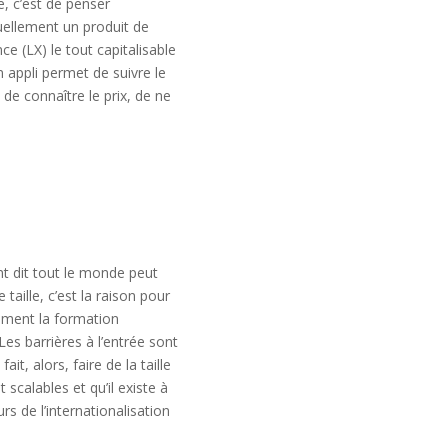
, c’est de penser
tuellement un produit de
e (LX) le tout capitalisable
n appli permet de suivre le
 de connaître le prix, de ne
nt dit tout le monde peut
 taille, c’est la raison pour
rement la formation
es barrières à l’entrée sont
t, alors, faire de la taille
scalables et qu’il existe à
 de l’internationalisation