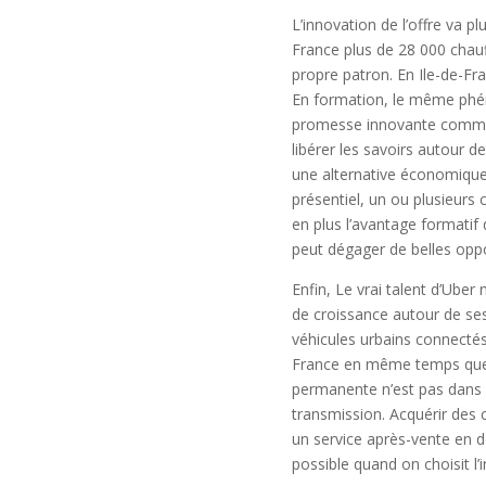
L’innovation de l’offre va pl
France plus de 28 000 chauf
propre patron. En Ile-de-Fr
En formation, le même phén
promesse innovante comme 
libérer les savoirs autour
une alternative économique.
présentiel, un ou plusieurs
en plus l’avantage formatif 
peut dégager de belles opp
Enfin, Le vrai talent d’Ube
de croissance autour de se
véhicules urbains connecté
France en même temps que le
permanente n’est pas dans l’
transmission. Acquérir des
un service après-vente en 
possible quand on choisit l