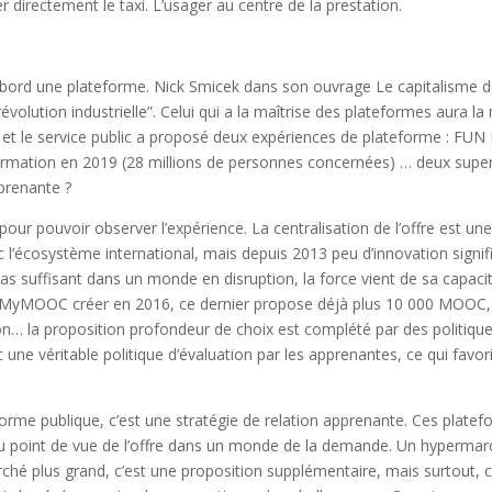
r directement le taxi. L’usager au centre de la prestation.
’abord une plateforme. Nick Smicek dans son ouvrage Le capitalisme de
 révolution industrielle”. Celui qui a la maîtrise des plateformes aura l
e et le service public a proposé deux expériences de plateforme :
rmation en 2019 (28 millions de personnes concernées) … deux supe
pprenante ?
ur pouvoir observer l’expérience. La centralisation de l’offre est une
 l’écosystème international, mais depuis 2013 peu d’innovation signifi
pas suffisant dans un monde en disruption, la force vient de sa capacité
MOOC créer en 2016, ce dernier propose déjà plus 10 000 MOOC, 
n… la proposition profondeur de choix est complété par des politi
ne véritable politique d’évaluation par les apprenantes, ce qui favor
forme publique, c’est une stratégie de relation apprenante. Ces pla
du point de vue de l’offre dans un monde de la demande. Un hypermarc
é plus grand, c’est une proposition supplémentaire, mais surtout, c