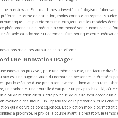
une interview au Financial Times a inventé le néologisme “ubérisatio
 préfèrent le terme de disruption, moins connoté entreprise. Maurice L
nami numérique”. Les plateformes réinterrogent tous les modèles écon
r ce phénomène ? Le numérique a commencé son tsunami dans la forma
n véritable cataclysme ? Et comment faire pour que cette ubérisation 
innovations majeures autour de sa plateforme.
abord une innovation usager
une innovation prix avec, pour une même course, une facture divisée
u prix est une augmentation du nombre de personnes intéressées par l
’est pas la création d’une prestation low cost… bien au contraire. Ube
re, un bonbon et une bouteille d’eau pour un prix plus bas… là, où le c
e ou de relation client. Cette politique de qualité s’est dotée d’un out
ait évaluer le chauffeur… un TripAdvisor de la prestation, et les chauf
uation qui a de vraies conséquences. L’application mobile permettait 
onibles à proximité, le prix de la course avant la prestation, le temps