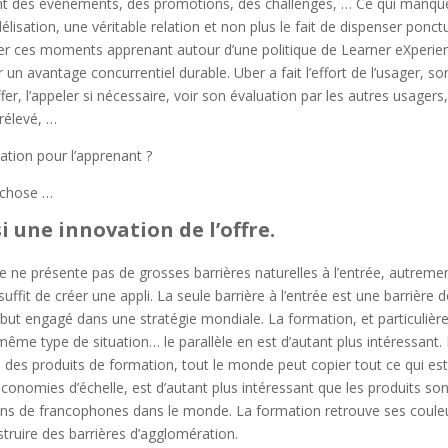
t des événements, des promotions, des challenges, … Ce qui manque
élisation, une véritable relation et non plus le fait de dispenser ponc
imer ces moments apprenant autour d’une politique de Learner eXperienc
n avantage concurrentiel durable. Uber a fait l’effort de l’usager, so
fer, l’appeler si nécessaire, voir son évaluation par les autres usagers,
prélevé, …
ation pour l’apprenant ?
e chose …
si une innovation de l’offre.
 ne présente pas de grosses barrières naturelles à l’entrée, autreme
suffit de créer une appli. La seule barrière à l’entrée est une barrière de
début engagé dans une stratégie mondiale. La formation, et particuliè
me type de situation… le parallèle en est d’autant plus intéressant. L
 des produits de formation, tout le monde peut copier tout ce qui est fai
conomies d’échelle, est d’autant plus intéressant que les produits sont 
s de francophones dans le monde. La formation retrouve ses couleurs
struire des barrières d’agglomération.