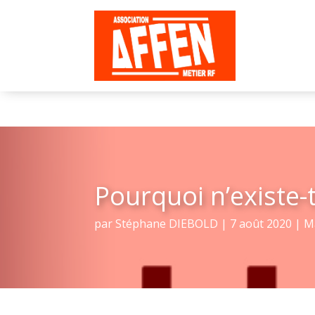
Pourquoi n’existe-t
par
Stéphane DIEBOLD
|
7 août 2020
|
M