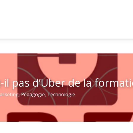
-il pas d’Uber de la formati
arketing
,
Pédagogie
,
Technologie