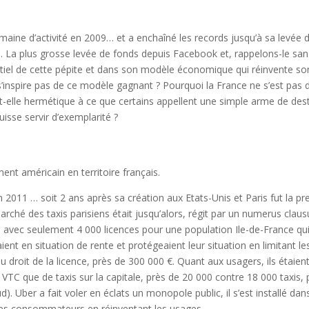
aine d’activité en 2009… et a enchaîné les records jusqu’à sa levée 
19. La plus grosse levée de fonds depuis Facebook et, rappelons-le san
tiel de cette pépite et dans son modèle économique qui réinvente so
inspire pas de ce modèle gagnant ? Pourquoi la France ne s’est pas d
t-elle hermétique à ce que certains appellent une simple arme de destr
uisse servir d’exemplarité ?
nt américain en territoire français.
 2011 … soit 2 ans après sa création aux Etats-Unis et Paris fut la pre
marché des taxis parisiens était jusqu’alors, régit par un numerus cla
 avec seulement 4 000 licences pour une population Ile-de-France qu
taient en situation de rente et protégeaient leur situation en limitant l
 droit de la licence, près de 300 000 €. Quant aux usagers, ils étaient 
de VTC que de taxis sur la capitale, près de 20 000 contre 18 000 taxis
. Uber a fait voler en éclats un monopole public, il s’est installé dan
des consommateurs en réinventant les usages.