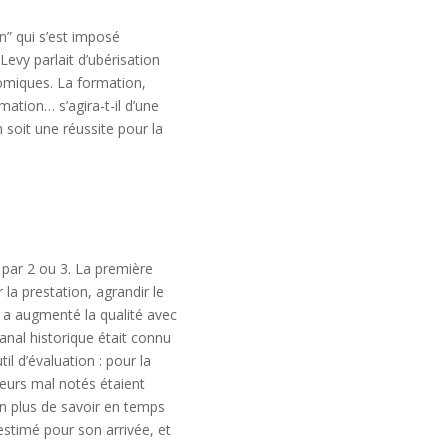
n” qui s’est imposé
evy parlait d’ubérisation
omiques. La formation,
tion… s’agira-t-il d’une
soit une réussite pour la
 par 2 ou 3. La première
a prestation, agrandir le
r a augmenté la qualité avec
anal historique était connu
il d’évaluation : pour la
feurs mal notés étaient
en plus de savoir en temps
 estimé pour son arrivée, et