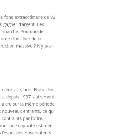
de fond extraordinaire de 82
s gagner d’argent. Les
n marché. Pourquoi le
otée d’un Uber de la
uction massive ? N’y a-t-il
mière ville, hors Etats-Unis,
usus, depuis 1937, autrement
i a cru sur la même période
es nouveaux entrants, ce qui
contraints par l’offre.
, pour une capacité estimée
s l’esprit des observateurs