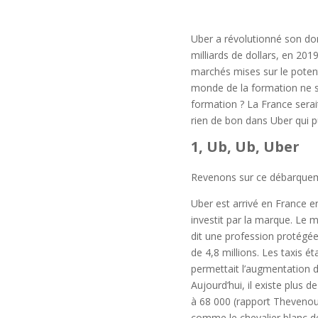
Uber a révolutionné son dom
milliards de dollars, en 20
marchés mises sur le poten
monde de la formation ne s’
formation ? La France serai
rien de bon dans Uber qui p
1, Ub, Ub,
Uber
Revenons sur ce débarqueme
Uber est arrivé en France en
investit par la marque. Le 
dit une profession protégée
de 4,8 millions. Les taxis é
permettait l’augmentation du
Aujourd’hui, il existe plus 
à 68 000 (rapport Thevenoud)
comme le chevalier blanc 