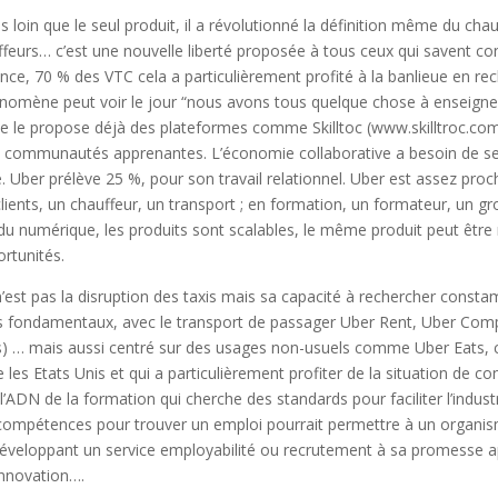
us loin que le seul produit, il a révolutionné la définition même du chau
feurs… c’est une nouvelle liberté proposée à tous ceux qui savent co
ance, 70 % des VTC cela a particulièrement profité à la banlieue en re
omène peut voir le jour “nous avons tous quelque chose à enseigner”,
le propose déjà des plateformes comme Skilltoc (www.skilltroc.com
 de communautés apprenantes. L’économie collaborative a besoin de se
 Uber prélève 25 %, pour son travail relationnel. Uber est assez proc
 clients, un chauffeur, un transport ; en formation, un formateur, un 
du numérique, les produits sont scalables, le même produit peut être réu
ortunités.
r n’est pas la disruption des taxis mais sa capacité à rechercher cons
s fondamentaux, avec le transport de passager Uber Rent, Uber Comp
s) … mais aussi centré sur des usages non-usuels comme Uber Eats, c
s Etats Unis et qui a particulièrement profiter de la situation de co
ADN de la formation qui cherche des standards pour faciliter l’industr
 compétences pour trouver un emploi pourrait permettre à un organis
développant un service employabilité ou recrutement à sa promesse a
’innovation….