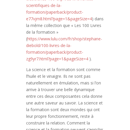
scientifiques-de-la-
formation/paperback/product-
e77vjm8.html?page=1&pageSize=4
) dans
la même collection que « Les 100 Livres
de la formation »
(
https://www.lulu.com/fr/shop/stephane-
diebold/100-livres-de-la-
formation/paperback/product-
zg9yr7.html?page=1&pageSize=4
).
La science et la formation sont comme
l’huile et le vinaigre. Ils ne sont pas
naturellement en émulation, mais si l’on
arrive à trouver une belle dynamique
entre ces deux composantes cela donne
une autre saveur au savoir. La science et
la formation sont deux mondes qui ont
leur propre fonctionnement, reste à
construire la relation. Comment la
science et la formation peuvent s’enrichir