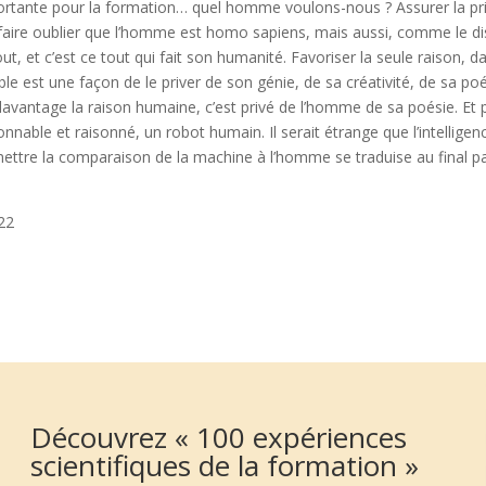
ortante pour la formation… quel homme voulons-nous ? Assurer la pri
 faire oublier que l’homme est homo sapiens, mais aussi, comme le d
, et c’est ce tout qui fait son humanité. Favoriser la seule raison, 
 est une façon de le priver de son génie, de sa créativité, de sa poé
 davantage la raison humaine, c’est privé de l’homme de sa poésie. Et
nable et raisonné, un robot humain. Il serait étrange que l’intelligence 
ettre la comparaison de la machine à l’homme se traduise au final 
022
Découvrez « 100 expériences
scientifiques de la formation »