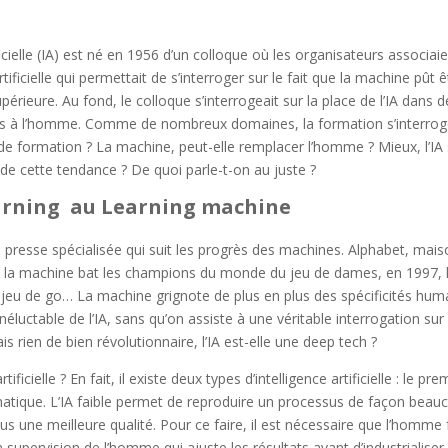
icielle (IA) est né en 1956 d’un colloque où les organisateurs associaient 
tificielle qui permettait de s’interroger sur le fait que la machine pû
érieure. Au fond, le colloque s’interrogeait sur la place de l’IA dans d
s à l’homme. Comme de nombreux domaines, la formation s’interroge : 
e formation ? La machine, peut-elle remplacer l’homme ? Mieux, l’IA s
 de cette tendance ? De quoi parle-t-on au juste ?
arning au Learning machine
la presse spécialisée qui suit les progrès des machines. Alphabet, mai
4, la machine bat les champions du monde du jeu de dames, en 1997, l
 jeu de go… La machine grignote de plus en plus des spécificités huma
inéluctable de l’IA, sans qu’on assiste à une véritable interrogation su
is rien de bien révolutionnaire, l’IA est-elle une deep tech ?
rtificielle ? En fait, il existe deux types d’intelligence artificielle : le p
tique. L’IA faible permet de reproduire un processus de façon beauc
us une meilleure qualité. Pour ce faire, il est nécessaire que l’homme
 supervision de l’homme qui ajuste les résultats avant d’industrialiser