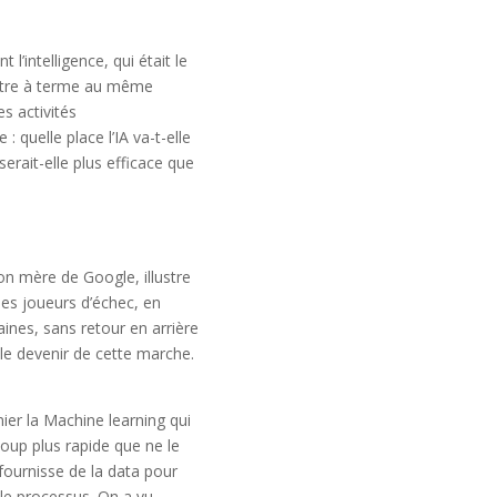
l’intelligence, qui était le
t être à terme au même
es activités
quelle place l’IA va-t-elle
erait-elle plus efficace que
son mère de Google, illustre
es joueurs d’échec, en
ines, sans retour en arrière
r le devenir de cette marche.
remier la Machine learning qui
oup plus rapide que ne le
 fournisse de la data pour
 le processus. On a vu