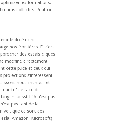
optimiser les formations.
ptimums collectifs. Peut-on
manoïde doté d’une
uge nos frontières. Et c’est
pprocher des essais cliques
omme machine directement
nt cette puce et ceux qui
s projections s’intéressent
onnaissons nous-même… et
humanité” de faire de
dangers aussi. L’IA n’est pas
n’est pas tant de la
n voit que ce sont des
 Tesla, Amazon, Microsoft)