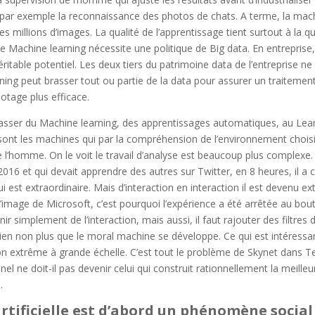
ar exemple la reconnaissance des photos de chats. A terme, la mach
s millions d’images. La qualité de l’apprentissage tient surtout à la qu
 de Machine learning nécessite une politique de Big data. En entrepri
ritable potentiel. Les deux tiers du patrimoine data de l’entreprise ne 
ning peut brasser tout ou partie de la data pour assurer un traitemen
otage plus efficace.
passer du Machine learning, des apprentissages automatiques, au Lea
ont les machines qui par la compréhension de l’environnement choisi
 l’homme. On le voit le travail d’analyse est beaucoup plus complexe.
2016 et qui devait apprendre des autres sur Twitter, en 8 heures, il a
 est extraordinaire. Mais d’interaction en interaction il est devenu e
 l’image de Microsoft, c’est pourquoi l’expérience a été arrêtée au bou
ir simplement de l’interaction, mais aussi, il faut rajouter des filtres d
ien non plus que le moral machine se développe. Ce qui est intéressant
on extrême à grande échelle. C’est tout le problème de Skynet dans T
el ne doit-il pas devenir celui qui construit rationnellement la meille
e.
 artificielle est d’abord un phénomène social