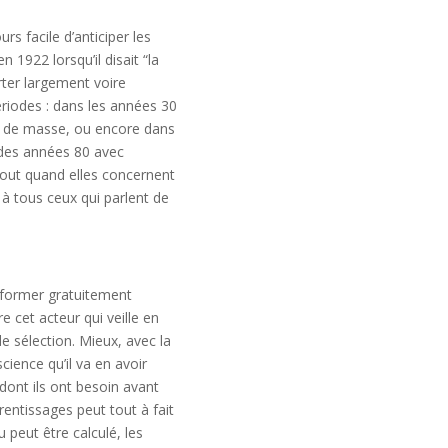
rs facile d’anticiper les
1922 lorsqu’il disait “la
rter largement voire
périodes : dans les années 30
n de masse, ou encore dans
 des années 80 avec
urtout quand elles concernent
s à tous ceux qui parlent de
 former gratuitement
e cet acteur qui veille en
e sélection. Mieux, avec la
science qu’il va en avoir
dont ils ont besoin avant
prentissages peut tout à fait
 peut être calculé, les