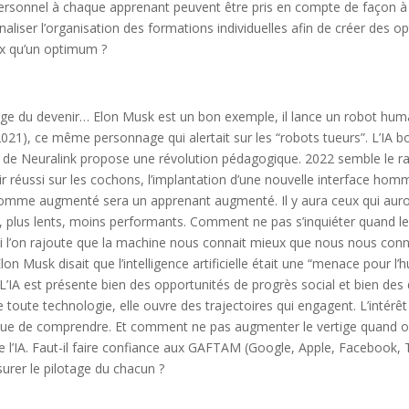
ersonnel à chaque apprenant peuvent être pris en compte de façon à 
onaliser l’organisation des formations individuelles afin de créer des o
ux qu’un optimum ?
ertige du devenir… Elon Musk est un bon exemple, il lance un robot hu
2021), ce même personnage qui alertait sur les “robots tueurs”. L’IA bo
O de Neuralink propose une révolution pédagogique. 2022 semble le ra
r réussi sur les cochons, l’implantation d’une nouvelle interface h
’homme augmenté sera un apprenant augmenté. Il y aura ceux qui auro
e, plus lents, moins performants. Comment ne pas s’inquiéter quand le
 si l’on rajoute que la machine nous connait mieux que nous nous c
lon Musk disait que l’intelligence artificielle était une “menace pour l’
 L’IA est présente bien des opportunités de progrès social et bien des 
oute technologie, elle ouvre des trajectoires qui engagent. L’intérêt 
 que de comprendre. Et comment ne pas augmenter le vertige quand o
ote l’IA. Faut-il faire confiance aux GAFTAM (Google, Apple, Facebook,
surer le pilotage du chacun ?