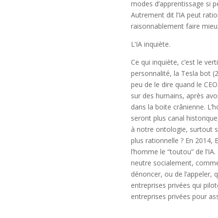
modes d’apprentissage si p
Autrement dit l’IA peut rati
raisonnablement faire mie
L’IA inquiète.
Ce qui inquiète, c’est le v
personnalité, la Tesla bot (
peu de le dire quand le CE
sur des humains, après avoi
dans la boite crânienne. L
seront plus canal historiqu
à notre ontologie, surtout
plus rationnelle ? En 2014, E
l’homme le “toutou” de l’IA.
neutre socialement, comme t
dénoncer, ou de l’appeler,
entreprises privées qui pil
entreprises privées pour as