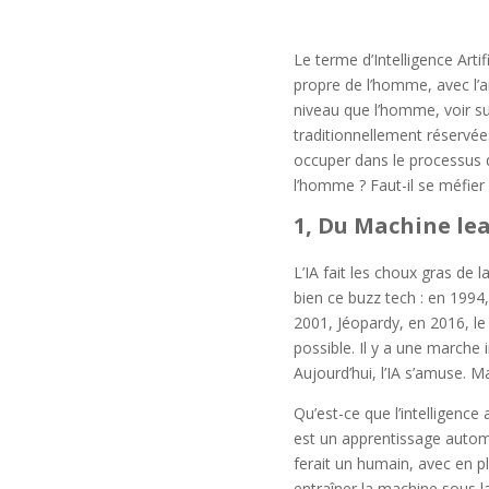
Le terme d’Intelligence Artif
propre de l’homme, avec l’ar
niveau que l’homme, voir sup
traditionnellement réservée
occuper dans le processus d
l’homme ? Faut-il se méfier
1, Du Machine le
L’IA fait les choux gras de 
bien ce buzz tech : en 199
2001, Jéopardy, en 2016, le
possible. Il y a une marche 
Aujourd’hui, l’IA s’amuse. Ma
Qu’est-ce que l’intelligence a
est un apprentissage automa
ferait un humain, avec en pl
entraîner la machine sous la