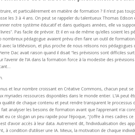
ruire, et particulièrement en matière de formation ? Il n’est pas toujou
sse les 3 à 4 ans. On peut se rappeler du talentueux Thomas Edison en 
ionner notre système éducatif et dans quelques années, elle va suppo
 livres”. Pas facile de prévoir. Et il en va de même qu’elles soient les 
io nombreux pédagogue avaient prévu d’en faire un outil de formatio
l avec la télévision, et plus proche de nous relisons nos pédagogues
ierre Dac avait raison quand il disait “les prévisions sont difficiles s
 sur l’avenir de l’IA dans la formation force à la modestie des prévision
rtant…
on.
ntenus et leur nombre croissant en Créative Commons, chacun peut se
ux myriades ressources disponibles dans le monde entier. L’IA peut êtr
 qualité de chaque contenu et peut rendre transparent le processus d
t à fait analyser les besoins de formation avant que l’apprenant n’ai con
it eu ce slogan un peu rapide pour l’époque, “j’offre à mes cadres ce 
t est d’avoir accès à leur data. Autrement dit, l’individualisation des ap
t, à condition d’utiliser une IA. Mieux, la motivation de chaque individu