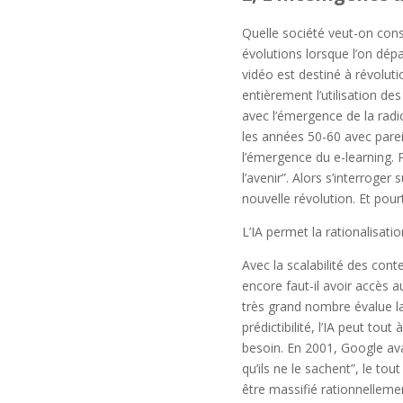
Quelle société veut-on const
évolutions lorsque l’on dépa
vidéo est destiné à révolut
entièrement l’utilisation des
avec l’émergence de la rad
les années 50-60 avec parei
l’émergence du e-learning. P
l’avenir”. Alors s’interroger
nouvelle révolution. Et pou
L’IA permet la rationalisati
Avec la scalabilité des co
encore faut-il avoir accès a
très grand nombre évalue la
prédictibilité, l’IA peut tou
besoin. En 2001, Google ava
qu’ils ne le sachent”, le tou
être massifié rationnellemen