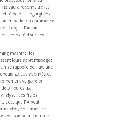
ine saura reconnaitre les
antité de data ingurgitées.
se, on en parle, on commence
font l’objet d’aucun
t en temps réel sur des
rning machine, les
ssent leurs apprentissages,
 On se rappelle de Tay, une
 conquis 23 000 abonnés et
xtrêmement vulgaire et
t de 8 heures. La
’analyse, des filtres
, c’est que l’IA peut
erminator, finalement le
ure solution pour l’homme.