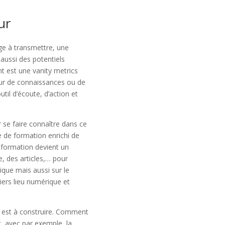
ur
ge à transmettre, une
 aussi des potentiels
t est une vanity metrics
ur de connaissances ou de
til d’écoute, d’action et
r se faire connaître dans ce
e de formation enrichi de
e formation devient un
e, des articles,… pour
ique mais aussi sur le
iers lieu numérique et
ut est à construire. Comment
t, avec par exemple, la