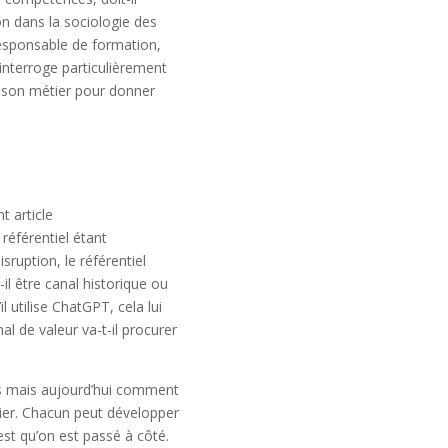
n dans la sociologie des
responsable de formation,
interroge particulièrement
i son métier pour donner
t article
 référentiel étant
ruption, le référentiel
l être canal historique ou
l utilise ChatGPT, cela lui
l de valeur va-t-il procurer
ses mais aujourd’hui comment
tier. Chacun peut développer
est qu’on est passé à côté.