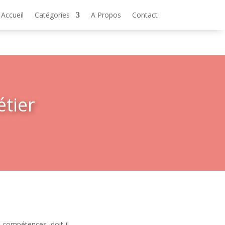
Accueil
Catégories
A Propos
Contact
étier
 compétences, doit-il