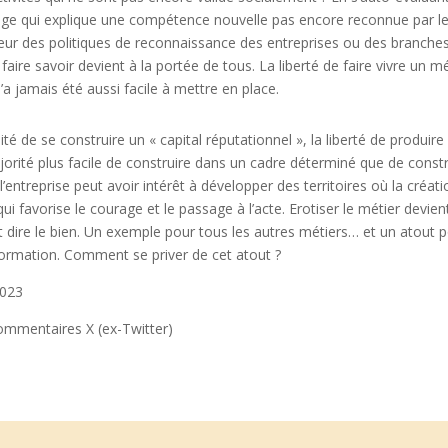
dge qui explique une compétence nouvelle pas encore reconnue par le
ur des politiques de reconnaissance des entreprises ou des branches 
e faire savoir devient à la portée de tous. La liberté de faire vivre un
a jamais été aussi facile à mettre en place.
ité de se construire un « capital réputationnel », la liberté de produire 
majorité plus facile de construire dans un cadre déterminé que de constr
 l’entreprise peut avoir intérêt à développer des territoires où la créati
i favorise le courage et le passage à l’acte. Erotiser le métier devie
et dire le bien. Un exemple pour tous les autres métiers… et un atout po
formation. Comment se priver de cet atout ?
2023
mmentaires X (ex-Twitter)