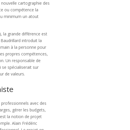
 nouvelle cartographie des
ce ou compétence la
 au minimum un atout
 la grande différence est
audrillard introduit la
a main à la personne pour
de ses propres compétences,
 non. Un responsable de
se spécialiserait sur
ur de valeurs.
iste
s professionnels avec des
rges, gérer les budgets,
st la notion de projet
emple. Alain Frédéric
essionnel. Le projet en