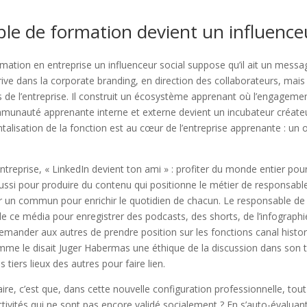
ble de formation devient un influence
mation en entreprise un influenceur social suppose qu’il ait un messa
rive dans la corporate branding, en direction des collaborateurs, mais
s de l’entreprise. Il construit un écosystème apprenant où l’engagemen
munauté apprenante interne et externe devient un incubateur créate
lisation de la fonction est au cœur de l’entreprise apprenante : un ou
ntreprise, « LinkedIn devient ton ami » : profiter du monde entier pou
aussi pour produire du contenu qui positionne le métier de responsabl
créer un commun pour enrichir le quotidien de chacun. Le responsable d
de ce média pour enregistrer des podcasts, des shorts, de l’infographi
emander aux autres de prendre position sur les fonctions canal histor
mme le disait Juger Habermas une éthique de la discussion dans son t
tiers lieux des autres pour faire lien.
aire, c’est que, dans cette nouvelle configuration professionnelle, to
ctivités qui ne sont pas encore validé socialement ? En s’auto-évaluan