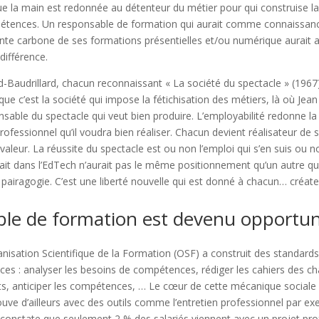
e la main est redonnée au détenteur du métier pour qui construise la
étences. Un responsable de formation qui aurait comme connaissan
runte carbone de ses formations présentielles et/ou numérique aurait
différence.
Baudrillard, chacun reconnaissant « La société du spectacle » (1967),
 c’est la société qui impose la fétichisation des métiers, là où Jean B
sable du spectacle qui veut bien produire. L’employabilité redonne l
 professionnel qu’il voudra bien réaliser. Chacun devient réalisateur 
 valeur. La réussite du spectacle est ou non l’emploi qui s’en suis ou
ait dans l’EdTech n’aurait pas le même positionnement qu’un autre qui 
 la pairagogie. C’est une liberté nouvelle qui est donné à chacun… créate
ble de formation est devenu opportun
anisation Scientifique de la Formation (OSF) a construit des standard
s : analyser les besoins de compétences, rédiger les cahiers des cha
s, anticiper les compétences, … Le cœur de cette mécanique sociale e
ouve d’ailleurs avec des outils comme l’entretien professionnel par ex
constate que seulement 2 % des salariés viennent avec un projet prof