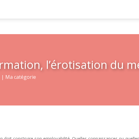
mation, l’érotisation du m
3
|
Ma catégorie
 doit construire son employabilité. Quelles connaissances ou quelles