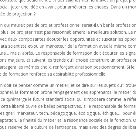
ocial, jeter une idée en avant pour améliorer les choses. Dans un mond
ée de projection ?
 qui n’aurait pas de projet professionnel serait-il un benêt professi
plus, se projeter n’est pas raisonnablement la meilleure solution. Le
avec deux composantes écouter les opportunités et susciter les oppor
data scientiste et/ou un marketeur de la formation avec la même com
saura… mais, après. Le responsable de formation doit écouter les signa
ons majeurs, et suivant les trends qu’il choisit construire un profession
 partagent les mêmes choix, renforçant ainsi son positionnement. Si le
 de formation renforce sa désirabilité professionnelle.
 doit se penser comme un métier, et se dire sur les sujets qu’il trou
essionnel, la formation prône l’engagement des apprenants, le métier d
 ce qu’émerge le future standard social qui s’imposera comme la réfé
cette liberté ouvre de belles perspectives, si le responsable de form
designer, marketeur, tech, pédagogique, écologique, éthique,… pour ér
tation, la finalité du métier et la résonance sociale de la fonction. 
ous réserve de la culture de l’entreprise, mais avec des degrés de lib