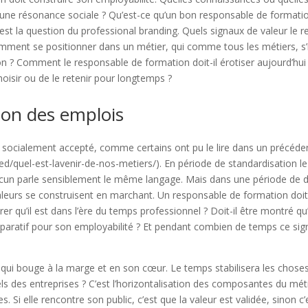
 une résonance sociale ? Qu’est-ce qu’un bon responsable de formatio
’est la question du professional branding. Quels signaux de valeur le 
omment se positionner dans un métier, qui comme tous les métiers, s’
n ? Comment le responsable de formation doit-il érotiser aujourd’hu
choisir ou de le retenir pour longtemps ?
tion des emplois
l socialement accepté, comme certains ont pu le lire dans un précéden
zed/quel-est-lavenir-de-nos-metiers/). En période de standardisation le
cun parle sensiblement le même langage. Mais dans une période de dis
aleurs se construisent en marchant. Un responsable de formation doit-i
er qu’il est dans l’ère du temps professionnel ? Doit-il être montré qu’i
aratif pour son employabilité ? Et pendant combien de temps ce signa
l qui bouge à la marge et en son cœur. Le temps stabilisera les cho
ls des entreprises ? C’est l’horizontalisation des composantes du mé
 Si elle rencontre son public, c’est que la valeur est validée, sinon c’