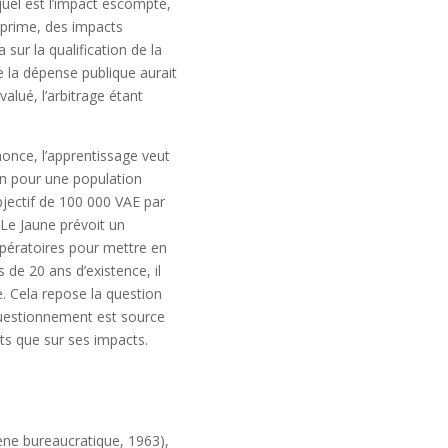
quel est l’impact escompté,
a prime, des impacts
ur la qualification de la
e la dépense publique aurait
alué, l’arbitrage étant
nonce, l’apprentissage veut
an pour une population
bjectif de 100 000 VAE par
 Le Jaune prévoit un
 opératoires pour mettre en
 de 20 ans d’existence, il
ue. Cela repose la question
 questionnement est source
ets que sur ses impacts.
ne bureaucratique, 1963),