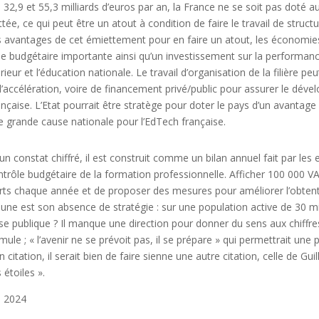
e 32,9 et 55,3 milliards d’euros par an, la France ne se soit pas doté 
ttée, ce qui peut être un atout à condition de faire le travail de struc
s avantages de cet émiettement pour en faire un atout, les économie
e budgétaire importante ainsi qu’un investissement sur la performanc
eur et l’éducation nationale. Le travail d’organisation de la filière pe
accélération, voire de financement privé/public pour assurer le déve
ançaise. L’Etat pourrait être stratège pour doter le pays d’un avantage
ne grande cause nationale pour l’EdTech française.
n constat chiffré, il est construit comme un bilan annuel fait par les
trôle budgétaire de la formation professionnelle. Afficher 100 000 VAE
arts chaque année et de proposer des mesures pour améliorer l’obtenti
Jaune est son absence de stratégie : sur une population active de 30 mil
nse publique ? Il manque une direction pour donner du sens aux chiffr
mule ; « l’avenir ne se prévoit pas, il se prépare » qui permettrait une
n citation, il serait bien de faire sienne une autre citation, celle de Guil
étoiles ».
e 2024