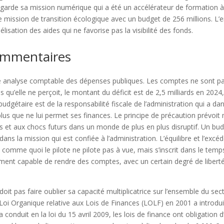
garde sa mission numérique qui a été un accélérateur de formation à 
’une mission de transition écologique avec un budget de 256 millions.
lisation des aides qui ne favorise pas la visibilité des fonds.
ommentaires
e analyse comptable des dépenses publiques. Les comptes ne sont pas
s qu’elle ne perçoit, le montant du déficit est de 2,5 milliards en 202
udgétaire est de la responsabilité fiscale de l’administration qui a dan
us que ne lui permet ses finances. Le principe de précaution prévoit
s et aux chocs futurs dans un monde de plus en plus disruptif. Un budg
 dans la mission qui est confiée à l’administration. L’équilibre et l’e
 comme quoi le pilote ne pilote pas à vue, mais s’inscrit dans le temp
nt capable de rendre des comptes, avec un certain degré de liberté,
oit pas faire oublier sa capacité multiplicatrice sur l’ensemble du secte
oi Organique relative aux Lois de Finances (LOLF) en 2001 a introdu
 a conduit en la loi du 15 avril 2009, les lois de finance ont obligatio