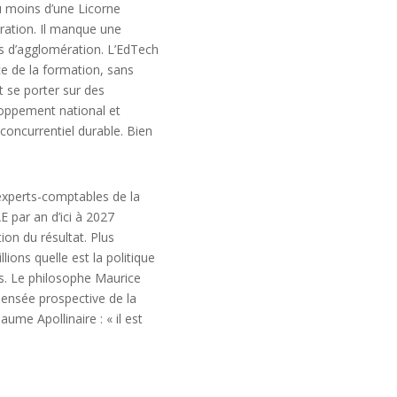
au moins d’une Licorne
turation. Il manque une
s d’agglomération. L’EdTech
e de la formation, sans
ut se porter sur des
loppement national et
 concurrentiel durable. Bien
 experts-comptables de la
 par an d’ici à 2027
on du résultat. Plus
lions quelle est la politique
es. Le philosophe Maurice
 pensée prospective de la
laume Apollinaire : « il est