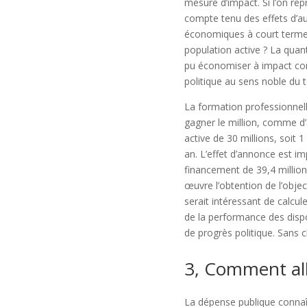
mesure d’impact. Si l’on re
compte tenu des effets d’au
économiques à court terme s
population active ? La quan
pu économiser à impact const
politique au sens noble du 
La formation professionnell
gagner le million, comme d’
active de 30 millions, soit
an. L’effet d’annonce est i
financement de 39,4 million
œuvre l’obtention de l’objec
serait intéressant de calcul
de la performance des dispo
de progrès politique. Sans c
3, Comment alle
La dépense publique connaî