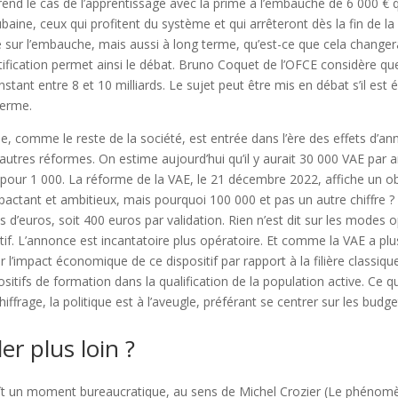
prend le cas de l’apprentissage avec la prime à l’embauche de 6 000 € 
baine, ceux qui profitent du système et qui arrêteront dès la fin de l
ur l’embauche, mais aussi à long terme, qu’est-ce que cela changera s
tification permet ainsi le débat. Bruno Coquet de l’OFCE considère qu
ant entre 8 et 10 milliards. Le sujet peut être mis en débat s’il est év
terme.
e, comme le reste de la société, est entrée dans l’ère des effets d’an
autres réformes. On estime aujourd’hui qu’il y aurait 30 000 VAE par 
 1 pour 1 000. La réforme de la VAE, le 21 décembre 2022, affiche un o
mpactant et ambitieux, mais pourquoi 100 000 et pas un autre chiffre ?
s d’euros, soit 400 euros par validation. Rien n’est dit sur les modes
tif. L’annonce est incantatoire plus opératoire. Et comme la VAE a plus
er l’impact économique de ce dispositif par rapport à la filière classiq
sitifs de formation dans la qualification de la population active. Ce
hiffrage, la politique est à l’aveugle, préférant se centrer sur les budg
r plus loin ?
t un moment bureaucratique, au sens de Michel Crozier (Le phénomè