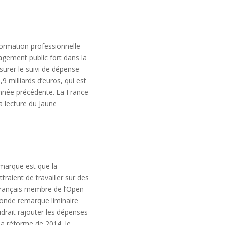
 formation professionnelle
agement public fort dans la
surer le suivi de dépense
,9 milliards d’euros, qui est
année précédente. La France
a lecture du Jaune
emarque est que la
traient de travailler sur des
français membre de l’Open
conde remarque liminaire
udrait rajouter les dépenses
 la réforme de 2014, le