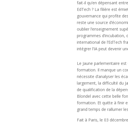
fait-il qu’en dépensant entr
EdTech ? La filière est émie
gouvernance qui profite de
reste une source d’économi
oublier l’enseignement supéri
programmes d’incubation, d’
international de l’EdTech fr
intégrer l’IA peut devenir u
Le Jaune parlementaire est u
formation. Il manque un con
nécessite d’analyser les éc
largement, la difficulté du 
de qualification de la dépe
Blondel avec cette belle for
formation. Et quitte à finir e
grand temps de rallumer les 
Fait à Paris, le 03 décembr