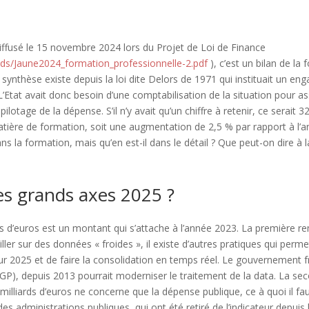
iffusé le 15 novembre 2024 lors du Projet de Loi de Finance
ads/Jaune2024_formation_professionnelle-2.pdf
), c’est un bilan de la
ynthèse existe depuis la loi dite Delors de 1971 qui instituait un eng
’Etat avait donc besoin d’une comptabilisation de la situation pour as
ilotage de la dépense. S’il n’y avait qu’un chiffre à retenir, ce serait 32
atière de formation, soit une augmentation de 2,5 % par rapport à l’
ns la formation, mais qu’en est-il dans le détail ? Que peut-on dire à l
les grands axes 2025 ?
s d’euros est un montant qui s’attache à l’année 2023. La première r
ller sur des données « froides », il existe d’autres pratiques qui permet
ur 2025 et de faire la consolidation en temps réel. Le gouvernement 
P), depuis 2013 pourrait moderniser le traitement de la data. La se
milliards d’euros ne concerne que la dépense publique, ce à quoi il fa
des administrations publiques, qui ont été retiré de l’indicateur depuis