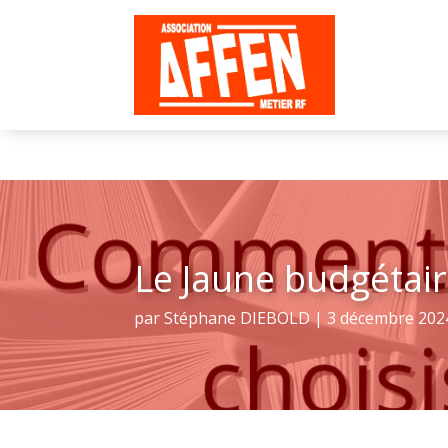
Le Jaune budgétair
par
Stéphane DIEBOLD
|
3 décembre 202