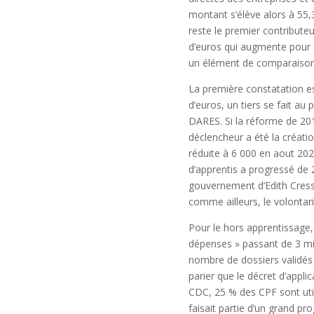
montant s’élève alors à 55,3
reste le premier contributeu
d’euros qui augmente pour 2
un élément de comparaison. 
La première constatation est
d’euros, un tiers se fait au 
DARES. Si la réforme de 2018
déclencheur a été la créati
réduite à 6 000 en aout 202
d’apprentis a progressé de 
gouvernement d’Edith Cresso
comme ailleurs, le volontar
Pour le hors apprentissage,
dépenses » passant de 3 mil
nombre de dossiers validés n
parier que le décret d’appli
CDC, 25 % des CPF sont uti
faisait partie d’un grand p