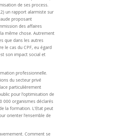
timisation de ses process.
2) un rapport alarmiste sur
 fraude proposant
ommission des affaires
e la même chose. Autrement
tes que dans les autres
dre le cas du CPF, eu égard
est son impact social et
ormation professionnelle.
ions du secteur privé
place particulièrement
ublic pour l’optimisation de
20 000 organismes déclarés
 de la formation. L’Etat peut
pour orienter l’ensemble de
e gouvernement. Comment se