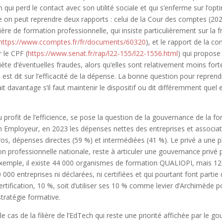
n qui perd le contact avec son utilité sociale et qui s’enferme sur l’op
 on peut reprendre deux rapports : celui de la Cour des comptes (202
ère de formation professionnelle, qui insiste particulièrement sur la
https://www.ccomptes.fr/fr/documents/60320
), et le rapport de la c
 le CPF (
https://www.senat.fr/rap/l22-155/l22-1556.html
) qui propos
nquiète d’éventuelles fraudes, alors qu’elles sont relativement moins for
 est dit sur l’efficacité de la dépense. La bonne question pour repren
it davantage s’il faut maintenir le dispositif ou dit différemment quel 
 au profit de l’efficience, se pose la question de la gouvernance de la f
 Employeur, en 2023 les dépenses nettes des entreprises et associat
uros, dépenses directes (59 %) et intermédiées (41 %). Le privé a une 
n professionnelle nationale, reste à articuler une gouvernance privé p
xemple, il existe 44 000 organismes de formation QUALIOPI, mais 1
 000 entreprises ni déclarées, ni certifiées et qui pourtant font partie
ertification, 10 %, soit d’utiliser ses 10 % comme levier d’Archimède 
tratégie formative.
e cas de la filière de l’EdTech qui reste une priorité affichée par l