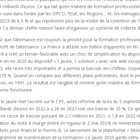
 milliards d’euros. Ce qui fait qu’en matière de formation professionne
r suivi dans l’ordre par les OPCO, l’Etat, les Régions… et, les ménages
023 de 6,9 % et qui représente plus de la moitié de la contrition de 
Ce dernier chiffre minoré faute d’organiser un système de collecte d
 que l’alternance est toujours la priorité pour la formation professionn
profit de l’alternance. La France a atteint son million d’apprentis en fin
 a créé un terrain favorable avec un choc de simplification du disposit
on en mi-2020 du dispositif « 1 jeune, 1 solution » avec une aide exc
3, elle reste très importante et a permis la bascule des chiffres. Dep
270 %. Quand on compare aux différents plans précédents, dont le pre
n, en 1991. Le résultat est tangible et montre qu’en matière de form
isme fonctionne.
 le Jaune met l’accent sur le CPF, autre réforme de la loi du 5 septem
liards d’euros en 2022 à 2,26 en 2023 soit une baisse de 25 %. Ce qui
e cesse de baisser passant de 2,1 millions en 2021, à 1,8 en 2022 et à
cation du reste à charge (entré en vigueur le 2 mai 2024) ne renverser
lisés pour financer le Permis B. Le lancement de la plateforme « Mo
rogramme de numérisation de la formation. Le Jaune 2025 garde cette 