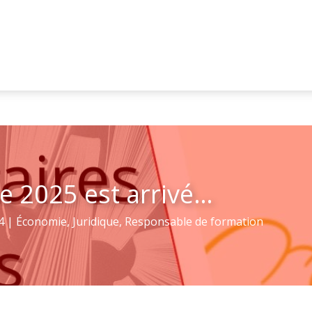
e 2025 est arrivé…
4
|
Économie
,
Juridique
,
Responsable de formation