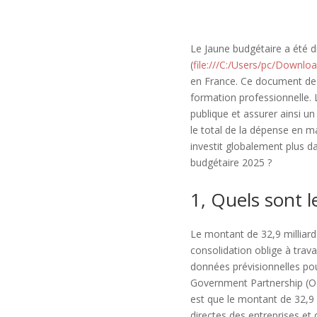
Le Jaune budgétaire a été d
(
file:///C:/Users/pc/Downlo
en France. Ce document de s
formation professionnelle. L
publique et assurer ainsi un p
le total de la dépense en m
investit globalement plus da
budgétaire 2025 ?
1, Quels sont 
Le montant de 32,9 milliard
consolidation oblige à travai
données prévisionnelles po
Government Partnership (OG
est que le montant de 32,9 
directes des entreprises et 