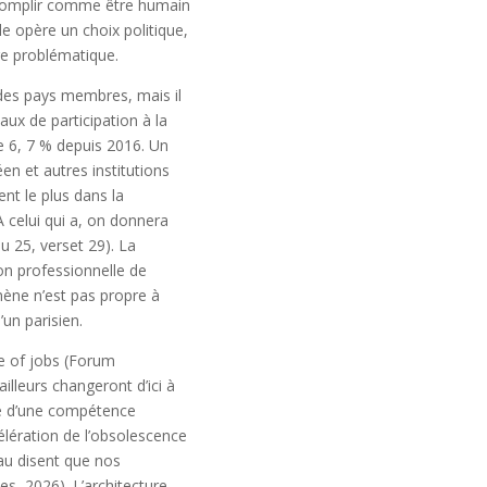
accomplir comme être humain
 opère un choix politique,
tre problématique.
 des pays membres, mais il
aux de participation à la
e 6, 7 % depuis 2016. Un
en et autres institutions
nt le plus dans la
A celui qui a, on donnera
u 25, verset 29). La
ion professionnelle de
mène n’est pas propre à
’un parisien.
re of jobs (Forum
leurs changeront d’ici à
vie d’une compétence
élération de l’obsolescence
au disent que nos
es, 2026). L’architecture