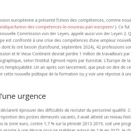
ssion européenne a présenté l’Union des compétences, comme nous l
/juridique/lunion-des-competences-le-nouveau-pari-europeen/
). Ce fut
 nouvelle Commission von der Leyen, appelé aussi von der Leyen 2. Qu
rope est confronté à une crise des compétences d’une ampleur nouvel
ils dont ils ont besoin (Eurofound, septembre 2024), 42 professions so
sion et le Vieux Continent devrait perdre 1 million de travailleurs pa
mographique, selon l’Institut Egmont repris par Eurostat. L’Europe de l
vers l’employabilité. Un an après son lancement, que peut-on dire de c
re cette nouvelle politique de la formation ou y voir une réponse à un
d’une urgence
déclarent éprouver des difficultés de recruter du personnel qualifié. C
proportion des postes demeurés vacants, il avait atteint un niveau his
ns la zone euro, contre 1,7 % sur la période 2013-2019, soit une pro
 assiste à une décrue pour se stabiliser autour de 2 % en 2025, le chiff