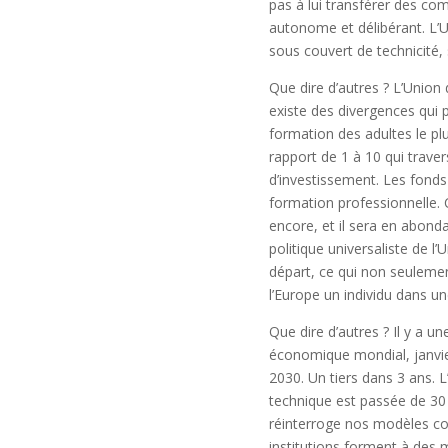
pas à lui transférer des co
autonome et délibérant. L
sous couvert de technicité, 
Que dire d’autres ? L’Union
existe des divergences qui p
formation des adultes le pl
rapport de 1 à 10 qui trave
d’investissement. Les fonds
formation professionnelle. C
encore, et il sera en abonda
politique universaliste de l
départ, ce qui non seulemen
l’Europe un individu dans un
Que dire d’autres ? Il y a 
économique mondial, janvie
2030. Un tiers dans 3 ans. 
technique est passée de 30 
réinterroge nos modèles con
institutions forment à des m