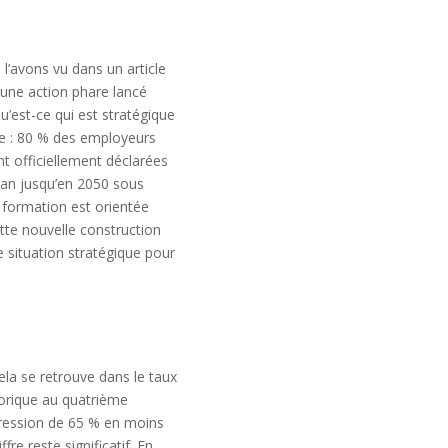
’avons vu dans un article
 une action phare lancé
’est-ce qui est stratégique
le : 80 % des employeurs
nt officiellement déclarées
r an jusqu’en 2050 sous
a formation est orientée
ette nouvelle construction
e situation stratégique pour
ela se retrouve dans le taux
torique au quatrième
gression de 65 % en moins
re reste significatif. En