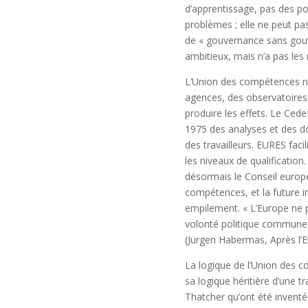
d’apprentissage, pas des pol
problèmes ; elle ne peut pas 
de « gouvernance sans gouve
ambitieux, mais n’a pas les 
L’Union des compétences n’e
agences, des observatoire
produire les effets. Le Ced
1975 des analyses et des d
des travailleurs. EURES faci
les niveaux de qualification
désormais le Conseil europ
compétences, et la future in
empilement. « L’Europe ne pe
volonté politique commune,
(Jürgen Habermas, Après l’E
La logique de l’Union des c
sa logique héritière d’une 
Thatcher qu’ont été inventé