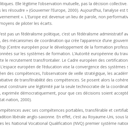
itiques. Elle légitime l’observation mutuelle, pas la décision collectiv
les résoudre » (Gouverner l’Europe, 2000). Aujourd’hui, l’analyse est tou
rnement ». L’Europe est devenue un lieu de parole, non performative,
moyens de piloter les écarts.
st pas un fédéralisme politique, c’est un fédéralisme administratif av
s, des mécanismes de coordination qui crée l’apparence d’une gouv
efop (Centre européen pour le développement de la formation professi
onnées sur les systèmes de formation. L’Autorité européenne du trava
lite le recrutement transfrontalier. Le Cadre européen des certificatio
. L’espace européen de l’éducation vise la convergence des systèmes sc
éen des compétences, l’observatoire de veille stratégique, les acad
itiative de transférabilité des compétences. Se posent alors la cohéren
ut construire une légitimité par la seule technocratie de la coordinat
 exprimée démocratiquement, pour que ces décisions soient acceptée
tat-nation, 2000).
ompétences avec ses compétences portables, transférable et certifia
tradition libérale anglo-saxonne. En effet, c’est au Royaume-Uni, sou
es les National Vocational Qualification (NVQ) premier système nation