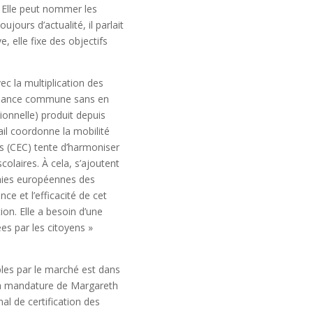
e. Elle peut nommer les
jours d’actualité, il parlait
 elle fixe des objectifs
ec la multiplication des
ernance commune sans en
onnelle) produit depuis
il coordonne la mobilité
ns (CEC) tente d’harmoniser
olaires. À cela, s’ajoutent
émies européennes des
ce et l’efficacité de cet
ion. Elle a besoin d’une
s par les citoyens »
bles par le marché est dans
s la mandature de Margareth
al de certification des