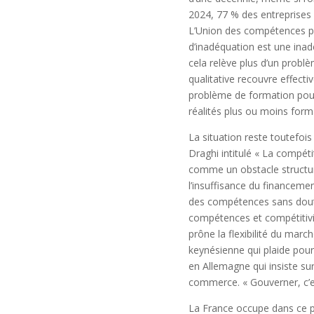
2024, 77 % des entreprises 
L’Union des compétences pou
d’inadéquation est une inad
cela relève plus d’un prob
qualitative recouvre effec
problème de formation pour
réalités plus ou moins form
La situation reste toutefo
Draghi intitulé « La compé
comme un obstacle structur
l’insuffisance du financeme
des compétences sans doute 
compétences et compétitivit
prône la flexibilité du marc
keynésienne qui plaide pour
en Allemagne qui insiste su
commerce. « Gouverner, c’es
La France occupe dans ce pa