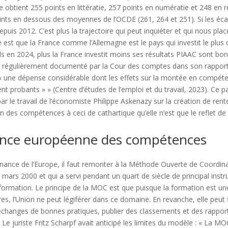
 obtient 255 points en littératie, 257 points en numératie et 248 en 
ints en dessous des moyennes de l’OCDE (261, 264 et 251). Si les éca
uis 2012. C’est plus la trajectoire qui peut inquiéter et qui nous pla
est que la France comme l’Allemagne est le pays qui investit le plus 
rds en 2024, plus la France investit moins ses résultats PIAAC sont bo
é régulièrement documenté par la Cour des comptes dans son rapport
 « une dépense considérable dont les effets sur la montée en compéte
ent probants » » (Centre d’études de l’emploi et du travail, 2023). Ce
par le travail de l’économiste Philippe Askenazy sur la création de ren
n des compétences à ceci de cathartique qu’elle n’est que le reflet de
ance européenne des compétences
ance de l’Europe, il faut remonter à la Méthode Ouverte de Coordin
rs 2000 et qui a servi pendant un quart de siècle de principal instr
ormation. Le principe de la MOC est que puisque la formation est u
s, l’Union ne peut légiférer dans ce domaine. En revanche, elle peut f
hanges de bonnes pratiques, publier des classements et des rapports 
e juriste Fritz Scharpf avait anticipé les limites du modèle : « La M