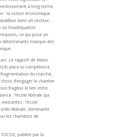
investissement à long terme.
on : la notion économique
availleur dans un secteur,
 où l’inadéquation
requises, ce qui pose un
eux déterminants masque des
mique.
ues. Le rapport de Mario
2024) place la compétence
a fragmentation du marché,
choisi d’engager le chantier
n fragilise le lien entre
ce : l’école libérale qui
existantes ; l’école
 ordo-libérale, dominante
s ou les chambres de
 l’OCDE, publiée par la