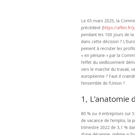
Le 05 mars 2025, la Commi
précédent (
https://affen.fr
pendant les 100 jours de la
dans cette décision ? L’Eu
peinent à recruter les prof
« en pénurie » par la Commis
l’effet du vieillissement dé
vers le marché du travail, 
européenne ? Faut-il craind
l’ensemble de l’Union ?
1, L’anatomie 
80 % ou 4 entreprises sur 5 
de vacance de l’emploi, la 
trimestre 2022 de 3,1 % da
d’une décennie, même si l’on