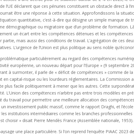
de l’UE déclarent que ces pénuries constituent un obstacle direct à l’
rrait être une réponse à cette situation. Approfondissons la situati
équation quantitative, c’est-à-dire qui désigne un simple manque de tr
lème démographique ou migratoire que d’un problème de formation. Là
tivement un écart entre les compétences détenues et les compétences 
 partie, mais aussi des conditions de travail. L’agrégation de ces d
atives. L’urgence de l’Union est plus politique au sens noble qu’écono
is problématique particulièrement au regard des compétences numériq
titivité européenne, un nouveau départ pour l’Europe » (9 septembre 
ant à surmonter, il parle de « déficit de compétences » comme de l
nt en capital-risque ou les lourdeurs réglementaires. La Commission a 
plus facile politiquement à mener que les autres. Cette surpondératio
é. L’Union des compétences n’arbitre pas entre trois modèles en présen
hé du travail pour permettre une meilleure allocation des compétences 
 un investissement public massif, comme le rapport Draghi, et l’école
r les institutions intermédiaires comme les branches professionnelle
t choisir » disait Pierre Mendès France (Assemblée nationale, 1953).
ysage une place particulière. Si l’on reprend l’enquête PIAAC 2023 de