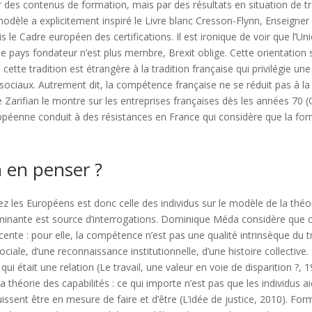
des contenus de formation, mais par des résultats en situation de tr
odèle a explicitement inspiré le Livre blanc Cresson-Flynn, Enseigner 
is le Cadre européen des certifications. Il est ironique de voir que l’
e pays fondateur n’est plus membre, Brexit oblige. Cette orientation s
cette tradition est étrangère à la tradition française qui privilégie une 
sociaux. Autrement dit, la compétence française ne se réduit pas à 
e Zarifian le montre sur les entreprises françaises dès les années 70 
péenne conduit à des résistances en France qui considère que la for
 en penser ?
z les Européens est donc celle des individus sur le modèle de la théo
minante est source d’interrogations. Dominique Méda considère que c
ente : pour elle, la compétence n’est pas une qualité intrinsèque du trav
ciale, d’une reconnaissance institutionnelle, d’une histoire collective. 
e qui était une relation (Le travail, une valeur en voie de disparition ?
a théorie des capabilités : ce qui importe n’est pas que les individus 
ssent être en mesure de faire et d’être (L’idée de justice, 2010). For