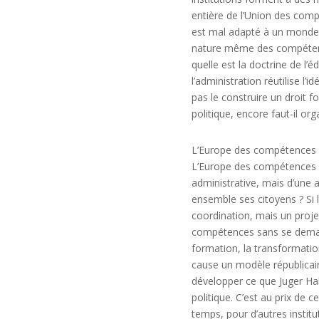
entière de l’Union des compét
est mal adapté à un monde a
nature même des compétences
quelle est la doctrine de l’
l’administration réutilise l’
pas le construire un droit f
politique, encore faut-il or
L’Europe des compétences fa
L’Europe des compétences p
administrative, mais d’une a
ensemble ses citoyens ? Si l
coordination, mais un proj
compétences sans se demand
formation, la transformation
cause un modèle républicain
développer ce que Juger Habe
politique. C’est au prix de 
temps, pour d’autres instit