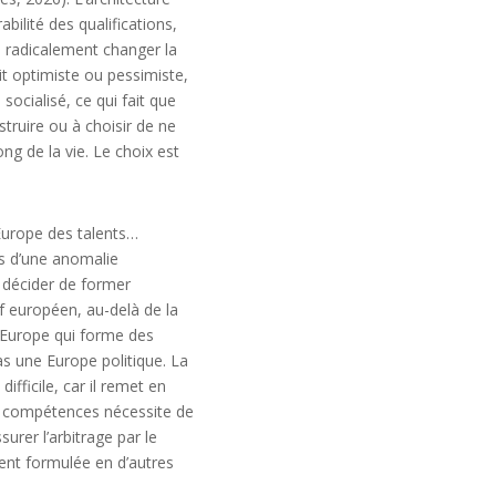
abilité des qualifications,
a radicalement changer la
t optimiste ou pessimiste,
socialisé, ce qui fait que
nstruire ou à choisir de ne
ong de la vie. Le choix est
’Europe des talents…
as d’une anomalie
e décider de former
if européen, au-delà de la
 Europe qui forme des
s une Europe politique. La
ifficile, car il remet en
des compétences nécessite de
urer l’arbitrage par le
aient formulée en d’autres