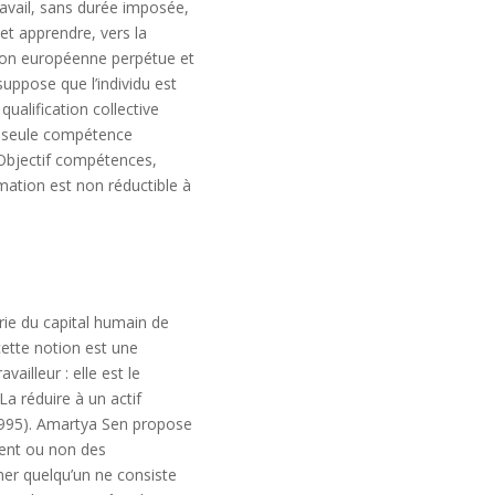
avail, sans durée imposée,
et apprendre, vers la
Union européenne perpétue et
uppose que l’individu est
qualification collective
la seule compétence
(Objectif compétences,
mation est non réductible à
rie du capital humain de
ette notion est une
ailleur : elle est le
La réduire à un actif
, 1995). Amartya Sen propose
aient ou non des
mer quelqu’un ne consiste