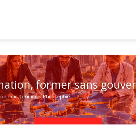
rmation, former sans gouve
conomie
,
Juridique
,
Philosophie