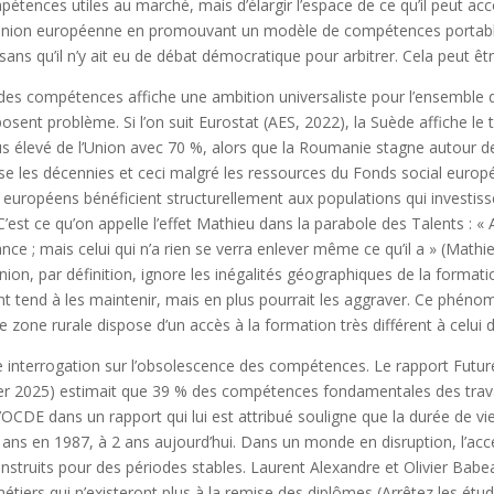
mpétences utiles au marché, mais d’élargir l’espace de ce qu’il peut 
’Union européenne en promouvant un modèle de compétences portable
sans qu’il n’y ait eu de débat démocratique pour arbitrer. Cela peut ê
 des compétences affiche une ambition universaliste pour l’ensemble
osent problème. Si l’on suit Eurostat (AES, 2022), la Suède affiche le t
us élevé de l’Union avec 70 %, alors que la Roumanie stagne autour d
rse les décennies et ceci malgré les ressources du Fonds social europé
 européens bénéficient structurellement aux populations qui investisse
’est ce qu’on appelle l’effet Mathieu dans la parabole des Talents : « 
nce ; mais celui qui n’a rien se verra enlever même ce qu’il a » (Mathie
’Union, par définition, ignore les inégalités géographiques de la format
t tend à les maintenir, mais en plus pourrait les aggraver. Ce phéno
e zone rurale dispose d’un accès à la formation très différent à celui d
une interrogation sur l’obsolescence des compétences. Le rapport Futu
r 2025) estimait que 39 % des compétences fondamentales des travail
L’OCDE dans un rapport qui lui est attribué souligne que la durée de 
ans en 1987, à 2 ans aujourd’hui. Dans un monde en disruption, l’acc
struits pour des périodes stables. Laurent Alexandre et Olivier Babe
étiers qui n’existeront plus à la remise des diplômes (Arrêtez les étud