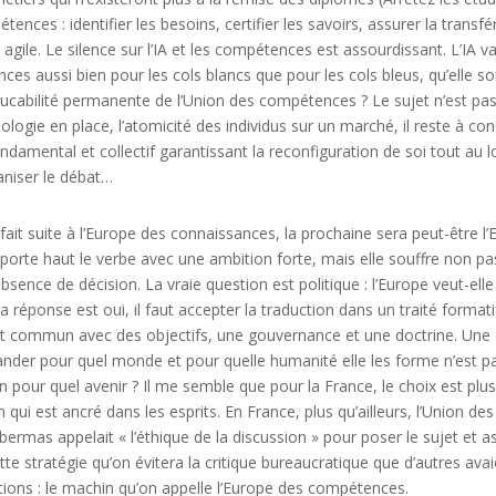
ences : identifier les besoins, certifier les savoirs, assurer la transfér
gile. Le silence sur l’IA et les compétences est assourdissant. L’IA v
 aussi bien pour les cols blancs que pour les cols bleus, qu’elle soi
éducabilité permanente de l’Union des compétences ? Le sujet n’est pas 
idéologie en place, l’atomicité des individus sur un marché, il reste à co
ondamental et collectif garantissant la reconfiguration de soi tout au l
ganiser le débat…
it suite à l’Europe des connaissances, la prochaine sera peut-être l
orte haut le verbe avec une ambition forte, mais elle souffre non p
bsence de décision. La vraie question est politique : l’Europe veut-ell
a réponse est oui, il faut accepter la traduction dans un traité format
et commun avec des objectifs, une gouvernance et une doctrine. Une
er pour quel monde et pour quelle humanité elle les forme n’est pa
 pour quel avenir ? Il me semble que pour la France, le choix est plus d
 qui est ancré dans les esprits. En France, plus qu’ailleurs, l’Union 
rmas appelait « l’éthique de la discussion » pour poser le sujet et ass
cette stratégie qu’on évitera la critique bureaucratique que d’autres av
utions : le machin qu’on appelle l’Europe des compétences.