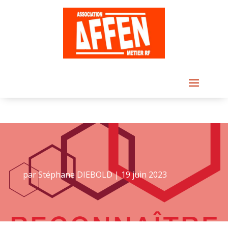
par
Stéphane DIEBOLD
|
19 juin 2023