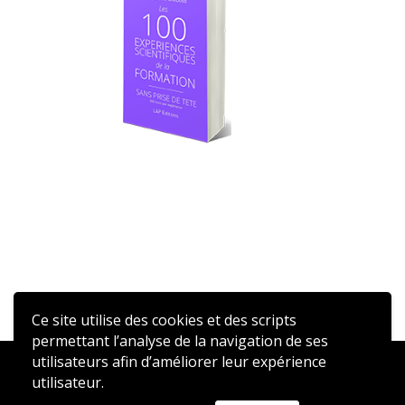
Ce site utilise des cookies et des scripts
permettant l’analyse de la navigation de ses
utilisateurs afin d’améliorer leur expérience
2020 © AFFEN – Réalisé par
ATSN
utilisateur.