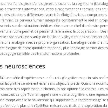
er sur l’analogie. « L’analogie est le cœur de la cognition » (L’analo
as à traiter des informations, mais à rapprocher des formes, des situa
ntre des situations différentes, voire très éloignées. Nous comprenons
r du familier. Le cerveau humain interprète constamment le réel en pro
cients sur des situations inédites. Observer un chef d’orchestre perm
er une ruche permet de penser différemment la coopération,… Dès l
elle : observer une startup de la Silicon Valley n’est pas seulement dé
uire une analogie avec sa propre organisation. L’analogie devient le m
 est éloigné de notre quotidien rationnel, plus l’analogie permet des t
e pédagogie sensible des transformations profondes.
es neurosciences
it une série d’expériences sur des rats (Cognitive maps in rats and m
 un labyrinthe semblaient errer sans objectifs précis. Quand la nourrit
trouvent très rapidement le chemin, ils ont optimisé le chemin. Les ra
ont construit ce que Tolman appelle une « carte cognitive », une repré
yse rompt avec le behaviorisme qui supposait que l’apprentissage se fa
 n’est donc plus une répétition mécanique, mais une exploration du ré