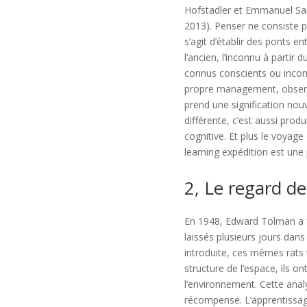
Hofstadler et Emmanuel Sand
2013). Penser ne consiste p
s’agit d’établir des ponts e
l’ancien, l’inconnu à parti
connus conscients ou incons
propre management, observ
prend une signification nouv
différente, c’est aussi prod
cognitive. Et plus le voyage
learning expédition est un
2, Le regard d
En 1948, Edward Tolman a fa
laissés plusieurs jours dans
introduite, ces mêmes rats 
structure de l’espace, ils 
l’environnement. Cette anal
récompense. L’apprentissage