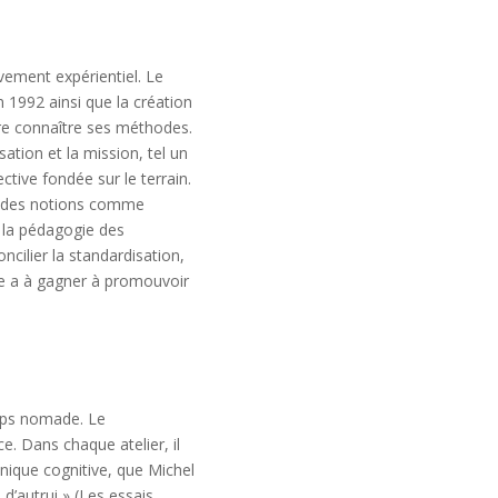
vement expérientiel. Le
n 1992 ainsi que la création
ire connaître ses méthodes.
sation et la mission, tel un
tive fondée sur le terrain.
nt des notions comme
e la pédagogie des
cilier la standardisation,
rise a à gagner à promouvoir
emps nomade. Le
. Dans chaque atelier, il
hnique cognitive, que Michel
d’autrui » (Les essais,