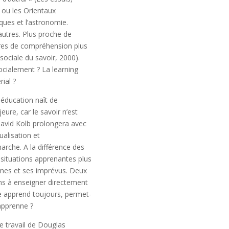
 ou les Orientaux
ques et l’astronomie.
’autres. Plus proche de
dres de compréhension plus
sociale du savoir, 2000).
socialement ? La learning
ial ?
 éducation naît de
ure, car le savoir n’est
 David Kolb prolongera avec
ualisation et
marche. A la différence des
s situations apprenantes plus
thmes et ses imprévus. Deux
ins à enseigner directement
ge apprend toujours, permet-
 apprenne ?
e travail de Douglas