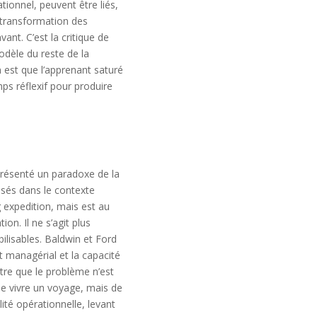
ionnel, peuvent être liés,
 transformation des
nt. C’est la critique de
modèle du reste de la
 est que l’apprenant saturé
ps réflexif pour produire
présenté un paradoxe de la
isés dans le contexte
 expedition, mais est au
on. Il ne s’agit plus
lisables. Baldwin et Ford
t managérial et la capacité
ntre que le problème n’est
 de vivre un voyage, mais de
ité opérationnelle, levant