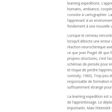
learning expeditions. L’app
humains, ambiance, coopér
consiste à cartographier. L
l’apprenant à un environnem
fondement à une nouvelle a
Lorsque le cerveau rencontre
lorsqu’il détecte une erreur
réaction neurochimique avec 
ce que Jean Piaget dit que l
propres structures, c’est l
schémas de pensée pour en 
et risque de perdre l’appren
curiosity, 1960). Trop peu 
responsable de formation n’
suffisamment étrange pour s
La learning expedition est 
de l’apprentissage. Le dépl
importants. Mais l’intensité