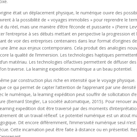
oxe.
l’origine était un déplacement physique, le numérique ouvre des possibi
vrent à la possibilité de « voyages immobiles » pour reprendre le t
osé du réel, mais une manière d’être féconde et puissante » (Pierre Levy
siter l’entreprise à ses débuts mettant en perspective la progression et
ssant de voir des entreprises centenaires dans leur format d’origines 
 une âme aux enjeux contemporains. Cela produit des analogies nouv
core la qualité de l’immersion. Les technologies haptiques permettent 
ce d’un matériau. Les technologies olfactives permettent de diffuser d
l’on traverse. La learning expedition numérique a un beau potentiel.
e par construction plus riche en intensité que le voyage physique. Il
e ce qui permet de capter l’attention de l’apprenant par une densité c
c le numérique, la learning expédition peut souffrir de sollicitation 
ure (Bernard Steigler, La société automatique, 2015). Pour renouer av
 learning expedition doit être traversé par des moments d’interprétati
utrement dit un travail réflexif. Le potentiel numérique est un atout maj
gogique. Dit encore différemment, l’immersivité numérique seul n’est p
vécue. Cette incarnation peut être faite à distance ou en présentiel. Re
l’apprenant.