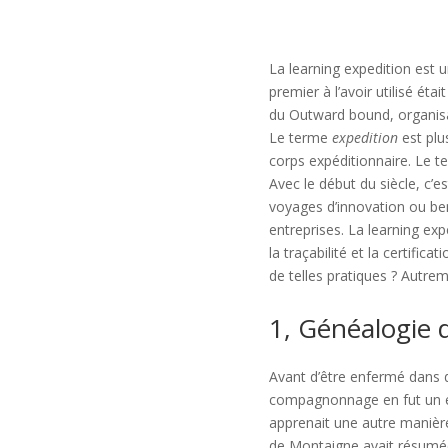
La learning expedition est 
premier à l’avoir utilisé ét
du Outward bound, organisat
Le terme
expedition
est plu
corps expéditionnaire. Le 
Avec le début du siècle, c
voyages d’innovation ou ben
entreprises. La learning ex
la traçabilité et la certifi
de telles pratiques ? Autrem
1, Généalogie
Avant d’être enfermé dans 
compagnonnage en fut un ex
apprenait une autre manière 
de Montaigne avait résumée p