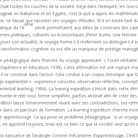
ait toutes les couches de la société. Déjà dans l’Antiquité, les Grecs
geait en Babylonie et en Egypte, c’est là qu’il a appris les mathémati
ire, ne faisait que raconter ses voyages d’études. Et il en existe tant d
ème
ratique du 18
siècle permettaient aux élites de construire des ca
èmes politiques, culturels ou économiques (Peter Burke, Une histoire 
ours son actualité, le voyage forme-t-il réellement ou distingue-t-il 
transformation cognitive ou est-elle un marqueur de prestige managér
ure pédagogique dans l’histoire du voyage apprenant. « Toute véritable
Expérience et éducation, 1938). Cette affirmation est une rupture maje
, il se construit dans l’action. Cela conduit à un corpus théorique que
ge expérientiel » : expérience concrète, observation réfléchie, concept
riential learning, 1984). La leaning expedition s’inscrit dans cette dé
résente le réel sous forme simplifiée, parfois abstrait afin de créer de
pedition laisse l’environnement vivant avec ses contradictions, ses ry
er dans un parcours de formation. La learning expedition cherche mo
’un apprentissage. Ce qui pose un problème pédagogique : si un voya
t, on apprend toujours, mais est-ce bien ce que la société veut qu’on
la naissance de l’analogie comme mécanisme d’apprentissage. C’est l