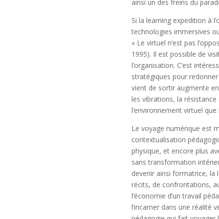
ainsi un des freins du parad
Si la learning expedition à 
technologies immersives ou
« Le virtuel n’est pas l’opp
1995). Il est possible de vi
l’organisation. C’est intére
stratégiques pour redonner
vient de sortir augmente en
les vibrations, la résistan
l’environnement virtuel que 
Le voyage numérique est mêm
contextualisation pédagogiqu
physique, et encore plus ave
sans transformation intérie
devenir ainsi formatrice, la
récits, de confrontations, a
l’économie d’un travail péda
l’incarner dans une réalité 
pédagogie qui fait voyager 