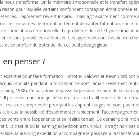
e nous transforme. Or, la mémoire émotionnelle et le transfert opérat
a raison pour laquelle certains confondent contagion émotionnelle et
tences. L’apprenant revient inspiré… mais agit exactement comme ava
tion. Les industries de formation tentent de capter l’attention, sur le 
 de stimulations émotionnelle. Le problème de cette hyperstimulation
ience sans jamais les intérioriser. Les apprenants ont besoin d’un tem
s et de profiter du potentiel de cet outil pédagogique.
 en penser ?
t essentiel pour faire formation. Timothy Baldwin et Kevin Ford ont 
 acquis produits pendant la formation ne sont jamais réellement réutil
training, 1988). Ce paradoxe dépasse largement le cadre de la learning
 Il pose une question qui décentre la vision traditionnelle de la formati
re, mais de comprendre pourquoi les apprentissages ne sont pas mobi
rs tels que la possibilité d’expérimenter rapidement, l’accompagnemen
des ponts entre l’expérience et sa réalité terrain. Ce dernier point mo
if. Et c’est là où la learning expedition est un plus : il s’agit non pas
érable, la learning expedition accompagne le passage à la transférabil