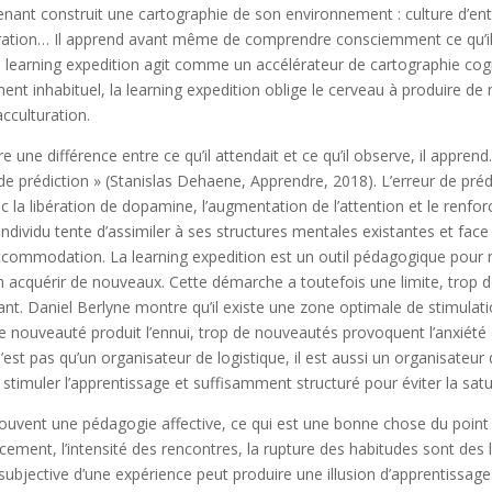
renant construit une cartographie de son environnement : culture d’ent
ation… Il apprend avant même de comprendre consciemment ce qu’il
a learning expedition agit comme un accélérateur de cartographie cog
ent inhabituel, la learning expedition oblige le cerveau à produire de
cculturation.
 une différence entre ce qu’il attendait et ce qu’il observe, il appren
 de prédiction » (Stanislas Dehaene, Apprendre, 2018). L’erreur de pré
la libération de dopamine, l’augmentation de l’attention et le renforc
’individu tente d’assimiler à ses structures mentales existantes et face
’accommodation. La learning expedition est un outil pédagogique pour 
acquérir de nouveaux. Cette démarche a toutefois une limite, trop 
ant. Daniel Berlyne montre qu’il existe une zone optimale de stimulati
de nouveauté produit l’ennui, trop de nouveautés provoquent l’anxiété 
est pas qu’un organisateur de logistique, il est aussi un organisateur
timuler l’apprentissage et suffisamment structuré pour éviter la satu
souvent une pédagogie affective, ce qui est une bonne chose du poin
acement, l’intensité des rencontres, la rupture des habitudes sont des
 subjective d’une expérience peut produire une illusion d’apprentissag