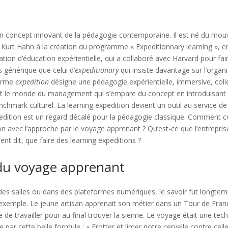
un concept innovant de la pédagogie contemporaine. Il est né du mou
ait Kurt Hahn à la création du programme « Expeditionnary learning », e
ion d’éducation expérientielle, qui a collaboré avec Harvard pour fa
s générique que celui d’
expeditionary
qui insiste davantage sur l’organi
terme
expedition
désigne une pédagogie expérientielle, immersive, collec
’est le monde du management qui s’empare du concept en introduisa
chmark culturel. La learning expedition devient un outil au service d
pedition est un regard décalé pour la pédagogie classique. Comment con
cation avec l’approche par le voyage apprenant ? Qu’est-ce que l’entrep
ent dit, que faire des learning expeditions ?
 du voyage apprenant
des salles ou dans des plateformes numériques, le savoir fut longt
emple. Le jeune artisan apprenait son métier dans un Tour de France
de travailler pour au final trouver la sienne. Le voyage était une tec
ar cette belle formule : « Frotter et limer notre cervelle contre celle 