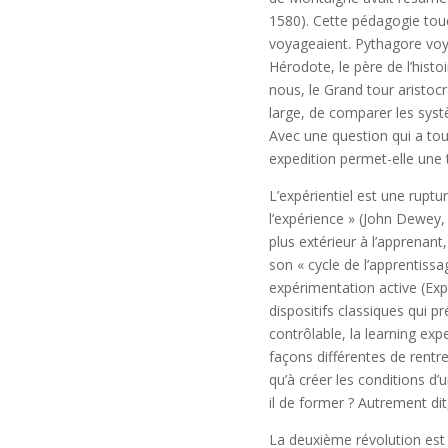
1580). Cette pédagogie touch
voyageaient. Pythagore voya
Hérodote, le père de l’histo
nous, le Grand tour aristoc
large, de comparer les syst
Avec une question qui a touj
expedition permet-elle une 
L’expérientiel est une rupt
l’expérience » (John Dewey, 
plus extérieur à l’apprenant
son « cycle de l’apprentissa
expérimentation active (Expe
dispositifs classiques qui p
contrôlable, la learning ex
façons différentes de rentr
qu’à créer les conditions d
il de former ? Autrement di
La deuxième révolution est 