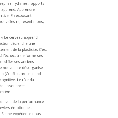
reprise, rythmes, rapports
 apprend. Apprendre
nitive. En exposant
 nouvelles représentations,
d. « Le cerveau apprend
diction déclenche une
ement de la plasticité. C’est
 à l’échec, transforme ses
modifier ses anciens
de nouveauté désorganise
on (Conflict, arousal and
cognitive. Le rôle du
 de dissonances :
ration.
t de vue de la performance
 leviers émotionnels
e. Si une expérience nous