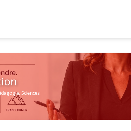
tion
édagogie
,
Sciences