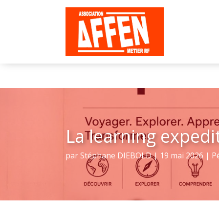
La learning expedi
par
Stéphane DIEBOLD
|
19 mai 2026
|
P