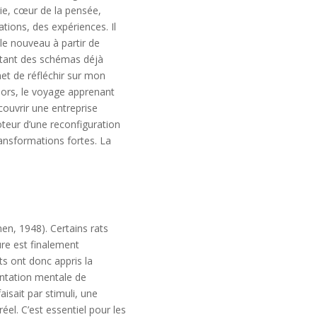
gie, cœur de la pensée,
tions, des expériences. Il
 le nouveau à partir de
jetant des schémas déjà
et de réfléchir sur mon
ors, le voyage apprenant
couvrir une entreprise
oteur d’une reconfiguration
ransformations fortes. La
en, 1948). Certains rats
ure est finalement
ts ont donc appris la
sentation mentale de
isait par stimuli, une
el. C’est essentiel pour les