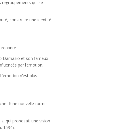
des regroupements qui se
té, construire une identité
prenante.
onio Damasio et son fameux
nfluencés par l’émotion.
 L’émotion n’est plus
erche d’une nouvelle forme
, qui proposait une vision
, 1534).