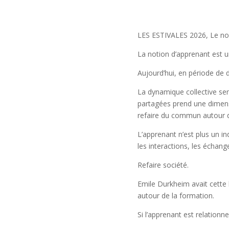
LES ESTIVALES 2026, Le nou
La notion d’apprenant est 
Aujourd’hui, en période de d
La dynamique collective semb
partagées prend une dimensi
refaire du commun autour de
L’apprenant n’est plus un 
les interactions, les échang
Refair
Emile Durkheim avait cette b
autour de la formation.
Si l’apprenant est relationn