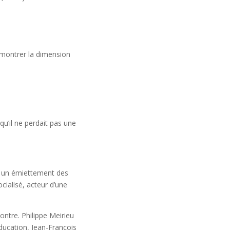
r montrer la dimension
qu’il ne perdait pas une
ar un émiettement des
ialisé, acteur d’une
ontre. Philippe Meirieu
éducation, Jean-François