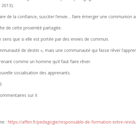
 2013).
ire de la confiance, susciter l’envie… faire émerger une communion 
che de cette proximité partagée.
de sens que si elle est portée par des envies de commun.
ommunauté de destin », mais une communauté qui fasse rêver l’appren
prenant comme un homme qu’il faut faire rêver.
uvelle socialisation des apprenants.
26
ommentaires sur X
nne :
https://affen.fr/pedagogie/responsable-de-formation-entre-revol