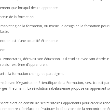
ment que lorsqu’il désire apprendre.
oteur de la formation.
 le marketing de la formation, ou mieux, le design de la formation pou
’acte.
e notion est d’une actualité étonnante.
nne.
Ponocrates, décrivait son éducation : « il étudiait avec tant d’ardeur 
n plaisir extrême d’apprendre ».
nante, la formation change de paradigme.
nité avec l’Organisation Scientifique de la Formation, s’est traduit p
rges Friedmann. La révolution rabelaisienne propose un apprenant soc
evient alors de construire ses territoires apprenants pour créer la renc
la rencontre » (préface de Pratiquer la pédagogie de la rencontre en 