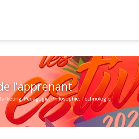
de l’apprenant
arketing
,
Pédagogie
,
Philosophie
,
Technologie