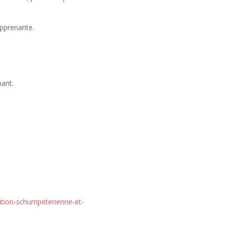
apprenante.
ant.
ution-schumpeterienne-et-