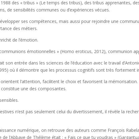
s 1988 des « tribus » (Le temps des tribus), des tribus apprenantes, 
ons, de sensibilités communes ou d’expériences vécues.
évelopper ses compétences, mais aussi pour rejoindre une communau
rtance des métiers.
nrichit de l’émotion.
 « communions émotionnelles » (Homo eroticus, 2012), communion ap
it son entrée dans les sciences de l’éducation avec le travail d’Ant
1995) où il démontre que les processus cognitifs sont très fortement i
entent l’attention, facilitent le choix et favorisent la mémorisation.
en constitue une des composantes.
sensibles.
stives n’est pas seulement celui du divertissement, il révèle la rech
issance numérique, on retrouve des auteurs comme François Rabelais
e de l’Abbaye de Thélème était : « Fais ce que tu voudras » (Gargantua