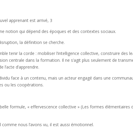
vel apprenant est arrivé, 3
une notion qui dépend des époques et des contextes sociaux.
isruption, la définition se cherche.
le tenir la corde : mobiliser l’intelligence collective, construire des 
on centrale dans la formation. Il ne s’agit plus seulement de transme
 l’acte d’apprendre.
individu face à un contenu, mais un acteur engagé dans une communau
es ou les coopérations.
e société.
elle formule, « effervescence collective » (Les formes élémentaires de
el comme nous l’avons vu, il est aussi émotionnel.