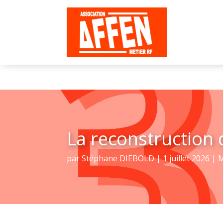
La reconstruction 
par
Stéphane DIEBOLD
|
1 juillet 2026
|
M