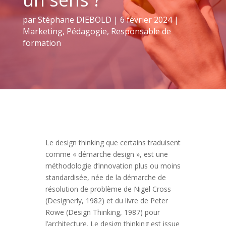
par
Stéphane DIEBOLD
|
6 février 2024
|
Marketing
,
Pédagogie
,
Responsable de
formation
Le design thinking que certains traduisent
comme « démarche design », est une
méthodologie d’innovation plus ou moins
standardisée, née de la démarche de
résolution de problème de Nigel Cross
(Designerly, 1982) et du livre de Peter
Rowe (Design Thinking, 1987) pour
l’architecture. Le design thinking est issue