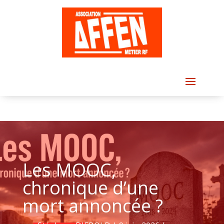
Les MOOC,
chronique d’une
mort annoncée ?