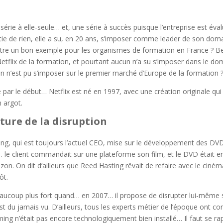
e série à elle-seule… et, une série à succès puisque l’entreprise est éva
artie de rien, elle a su, en 20 ans, s’imposer comme leader de son dom
il être un bon exemple pour les organismes de formation en France ?
lix de la formation, et pourtant aucun n’a su s’imposer dans le do
 n’est pu s’imposer sur le premier marché d’Europe de la formation 
par le début… Netflix est né en 1997, avec une création originale qui 
en argot.
ulture de la disruption
ng, qui est toujours l’actuel CEO, mise sur le développement des DV
… le client commandait sur une plateforme son film, et le DVD était 
on. On dit d’ailleurs que Reed Hasting rêvait de refaire avec le ciném
tôt.
eaucoup plus fort quand… en 2007… il propose de disrupter lui-même
st du jamais vu. D’ailleurs, tous les experts métier de l’époque ont c
ming n’était pas encore technologiquement bien installé… Il faut se 