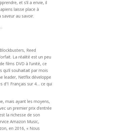
prendre, et s’il a envie, il
apiens laisse place à
a saveur au savoir.
e…
b Blockbusters, Reed
rfait. La réalité est un peu
e films DVD à l’unité, ce
s qu’il souhaitait par mois
me leader, Netflix développe
s d’1 Français sur 4… ce qui
e, mais ayant les moyens,
vec un premier prix d’entrée
est la richesse de son
ervice Amazon Music,
azon, en 2016, « Nous