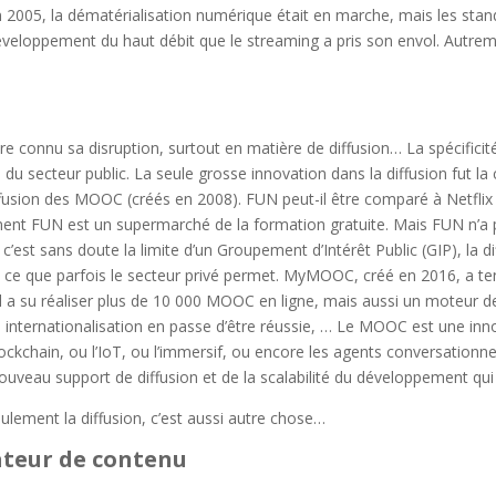
2005, la dématérialisation numérique était en marche, mais les stan
développement du haut débit que le streaming a pris son envol. Autreme
ore connu sa disruption, surtout en matière de diffusion… La spécifici
n du secteur public. La seule grosse innovation dans la diffusion fut 
fusion des MOOC (créés en 2008). FUN peut-il être comparé à Netfli
ment FUN est un supermarché de la formation gratuite. Mais FUN n’a
est sans doute la limite d’un Groupement d’Intérêt Public (GIP), la dif
… ce que parfois le secteur privé permet. MyMOOC, créé en 2016, a tent
l a su réaliser plus de 10 000 MOOC en ligne, mais aussi un moteur d
nternationalisation en passe d’être réussie, … Le MOOC est une inno
blockchain, ou l’IoT, ou l’immersif, ou encore les agents conversationnel
nouveau support de diffusion et de la scalabilité du développement qui
eulement la diffusion, c’est aussi autre chose…
éateur de contenu