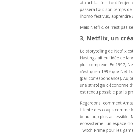
attractif… c’est tout l’enjeu 
passera tout son temps de ce
l’homo festivus, apprendre a
Mais Netflix, ce n’est pas 
3, Netflix, un cré
Le storytelling de Netflix 
Hastings ait eu l’idée de la
plus complexe. En 1997, Net
n’est qu’en 1999 que Netflix
(par correspondance). Aujour
une stratégie d’économie d’
est rendu possible par la p
Regardons, comment Amazon 
il tente des coups comme le
beaucoup plus accessible. Ma
écosystème : un espace clo
Twitch Prime pour les game