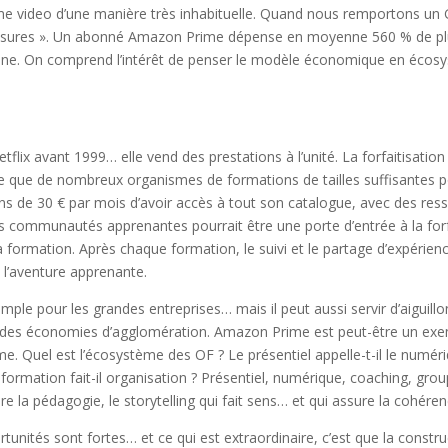
e video d’une manière très inhabituelle. Quand nous remportons un 
ssures ». Un abonné Amazon Prime dépense en moyenne 560 % de plus
nne. On comprend l’intérêt de penser le modèle économique en écosy
ix avant 1999… elle vend des prestations à l’unité. La forfaitisation 
e que de nombreux organismes de formations de tailles suffisantes p
s de 30 € par mois d’avoir accès à tout son catalogue, avec des ress
communautés apprenantes pourrait être une porte d’entrée à la forfai
 formation. Après chaque formation, le suivi et le partage d’expérienc
l’aventure apprenante.
emple pour les grandes entreprises… mais il peut aussi servir d’aiguillo
 des économies d’agglomération. Amazon Prime est peut-être un exemp
me. Quel est l’écosystème des OF ? Le présentiel appelle-t-il le numér
 formation fait-il organisation ? Présentiel, numérique, coaching, group
re la pédagogie, le storytelling qui fait sens… et qui assure la cohér
unités sont fortes… et ce qui est extraordinaire, c’est que la constru