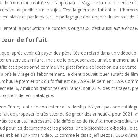
de la formation centrée sur l’apprenant. Il s’agit de lui donner envie d’ap
rveau disponible sur le sujet. C’est la guerre de l’attention. L’homo s
vec plaisir et par le plaisir. Le pédagogue doit donner du sens et de l
seulement la production de contenus originaux, c’est aussi autre chos
ateur de forfait
est que, après avoir dû payer des pénalités de retard dans un vidéoclu
ncer un service similaire, mais de le proposer avec un abonnement au fo
flix était positionné comme une plateforme de location ou de vente d
 a pris le virage de l’abonnement, le client pouvait louer autant de film
d’hui, le premier prix du forfait est de 7,99 €, le dernier 15,99. Com
échelle. 6,7 millions d’abonnés en France, soit 23 % des ménages, prè
rofondeur de leur catalogue.
Prime, tente de contester ce leadership. N’ayant pas son catalogu
 fait de proposer le très attendu Seigneur des anneaux, pour 2021, a
is ce qui est intéressant, à la différence de Netflix, mono-produit, c’
ud pour les documents et les photos, une bibliothèque e-books, le s
rs et bien sûr Prime Video. Et comme le disait Jeff Bezos, CEO d’Am