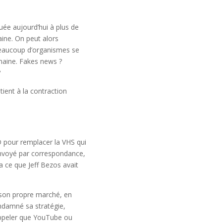
luée aujourd’hui à plus de
aine. On peut alors
 Beaucoup d’organismes se
maine. Fakes news ?
?
tient à la contraction
D pour remplacer la VHS qui
envoyé par correspondance,
a ce que Jeff Bezos avait
 son propre marché, en
ondamné sa stratégie,
rappeler que YouTube ou