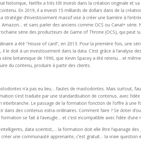
l historique, Netflix a très tôt investi dans la création originale et sa
tenu. En 2019, il a investi 15 milliards de dollars dans de la création, 
Sa stratégie d’investissement massif vise à créer une barrière à l’ent
y, Amazon… et sans parler des anciens comme OCS ou Canal+ série. Net
 prochaine série des producteurs de Game of Throne (OCS), qui peut su
inaire a été “House of card”, en 2013. Pour la première fois, une sé
l le doit à un investissement dans la data. C’est grâce à l’analyse de
la série britannique de 1990, que Kevin Spacey a été retenu… et même 
ire du contenu, produire à partir des clients.
stodontes n’a pas eu lieu… fautes de mastodontes. Mais surtout, fau
ormation s’est traduite par une standardisation de contenus, avec l’id
interbranche. Le passage de la formation fonction de l’offre à une f
ir dans des contenus extra-ordinaires. Comment faire ? Se doter d’ou
 formation se fait à l’aveugle… et c’est incompatible avec l’idée d’une
ntelligents, data scientist,… la formation doit-elle être l’apanage des 
créer une communauté apprenante, c’est gratuit… la vraie question e