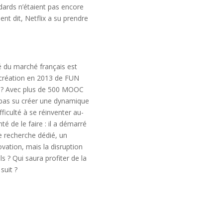
dards n’étaient pas encore
nt dit, Netflix a su prendre
té du marché français est
la création en 2013 de FUN
x ? Avec plus de 500 MOOC
 pas su créer une dynamique
ficulté à se réinventer au-
é de le faire : il a démarré
e recherche dédié, un
vation, mais la disruption
s ? Qui saura profiter de la
 suit ?