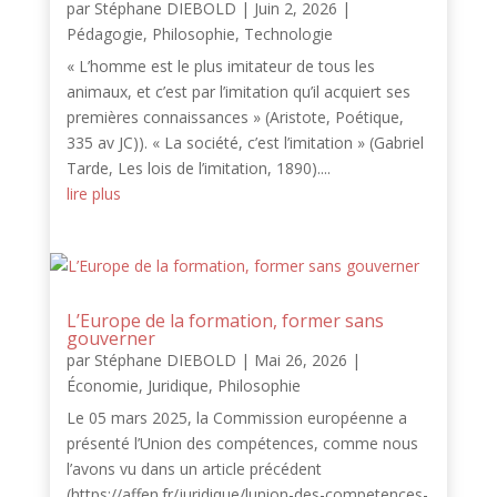
par
Stéphane DIEBOLD
|
Juin 2, 2026
|
Pédagogie
,
Philosophie
,
Technologie
« L’homme est le plus imitateur de tous les
animaux, et c’est par l’imitation qu’il acquiert ses
premières connaissances » (Aristote, Poétique,
335 av JC)). « La société, c’est l’imitation » (Gabriel
Tarde, Les lois de l’imitation, 1890)....
lire plus
L’Europe de la formation, former sans
gouverner
par
Stéphane DIEBOLD
|
Mai 26, 2026
|
Économie
,
Juridique
,
Philosophie
Le 05 mars 2025, la Commission européenne a
présenté l’Union des compétences, comme nous
l’avons vu dans un article précédent
(https://affen.fr/juridique/lunion-des-competences-