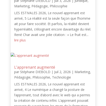
par
Stéphane DIEBOLD
|
Juil 3, 2026
|
Juridique
,
Marketing
,
Pédagogie
,
Philosophie
LES ESTIVALES 2026, Le nouvel apprenant est
arrivé, 5 La réalité est la seule façon que l’homme
ait pour faire société. Et parfois, la réalité devient
hyperréalité, s’éloignant encore davantage du réel.
René Char avait une jolie citation : « Le fruit est...
lire plus
L’apprenant augmenté
par
Stéphane DIEBOLD
|
Juil 2, 2026
|
Marketing
,
Pédagogie
,
Philosophie
,
Technologie
LES ESTIVALES 2026, Le nouvel apprenant est
arrivé, 4 Le numérique a changé la posture de
l’apprenant, tout d’abord avec le web qui a permis
la création de contenu infini. L’apprenant pouvait
recevoir du savoir hors les murs de la formation.