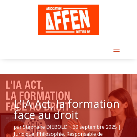
L’IA Act, la formation
face au droit
par
Stéphane DIEBOLD
|
30 septembre 2025
|
Juridique
,
Philosophie
,
Responsable de