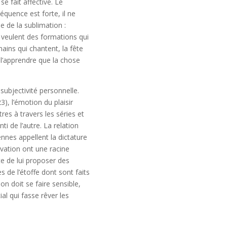
 fait affective. Le
quence est forte, il ne
 de la sublimation :
s veulent des formations qui
mains qui chantent, la fête
 l’apprendre que la chose
subjectivité personnelle.
), l’émotion du plaisir
res à travers les séries et
ti de l’autre. La relation
ennes appellent la dictature
vation ont une racine
e de lui proposer des
 de l’étoffe dont sont faits
on doit se faire sensible,
al qui fasse rêver les