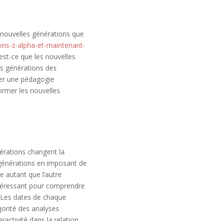
s nouvelles générations que
ions-z-alpha-et-maintenant-
u’est-ce que les nouvelles
es générations des
der une pédagogie
ormer les nouvelles
nérations changent la
 générations en imposant de
e autant que l’autre
intéressant pour comprendre
. Les dates de chaque
jorité des analyses
activité dans la relation