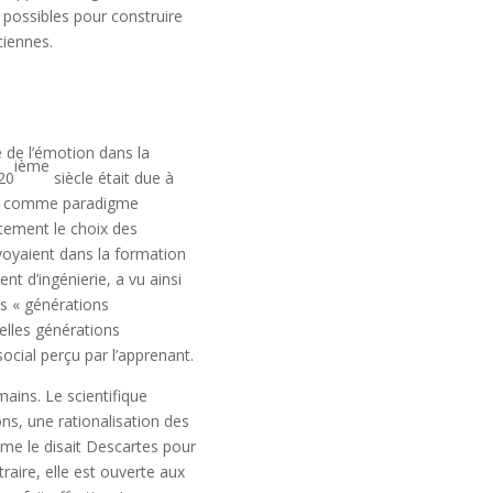
 possibles pour construire
ciennes.
e de l’émotion dans la
ième
20
siècle était due à
e comme paradigme
itement le choix des
voyaient dans la formation
nt d’ingénierie, a vu ainsi
es « générations
elles générations
social perçu par l’apprenant.
ains. Le scientifique
s, une rationalisation des
me le disait Descartes pour
raire, elle est ouverte aux