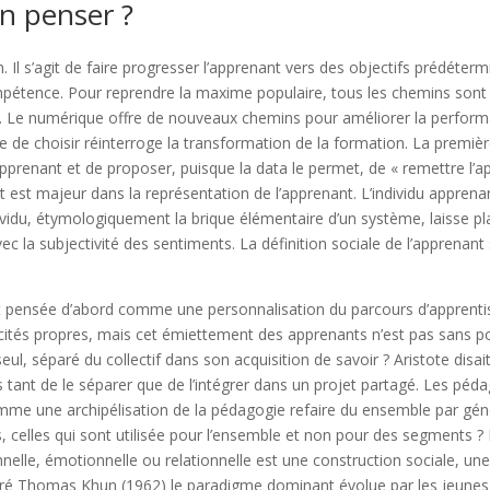
en penser ?
 Il s’agit de faire progresser l’apprenant vers des objectifs prédéter
étence. Pour reprendre la maxime populaire, tous les chemins sont
. Le numérique offre de nouveaux chemins pour améliorer la perform
e de choisir réinterroge la transformation de la formation. La premiè
’apprenant et de proposer, puisque la data le permet, de « remettre l’a
est majeur dans la représentation de l’apprenant. L’individu apprenant
vidu, étymologiquement la brique élémentaire d’un système, laisse pla
ec la subjectivité des sentiments. La définition sociale de l’apprenant 
st pensée d’abord comme une personnalisation du parcours d’apprenti
cités propres, mais cet émiettement des apprenants n’est pas sans po
eul, séparé du collectif dans son acquisition de savoir ? Aristote disa
pas tant de le séparer que de l’intégrer dans un projet partagé. Les pé
e une archipélisation de la pédagogie refaire du ensemble par génér
, celles qui sont utilisée pour l’ensemble et non pour des segments ?
nnelle, émotionnelle ou relationnelle est une construction sociale, une 
é Thomas Khun (1962) le paradigme dominant évolue par les jeunes 