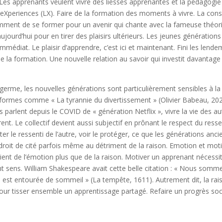
 apprenants veulent vivre des liesses apprenantes et la pédagogie se
eXperiences (LX). Faire de la formation des moments à vivre. La consé
ment de se former pour un avenir qui chante avec la fameuse théorie
jourd’hui pour en tirer des plaisirs ultérieurs. Les jeunes génération
immédiat. Le plaisir d’apprendre, c’est ici et maintenant. Fini les lende
e la formation. Une nouvelle relation au savoir qui investit davantage
 germe, les nouvelles générations sont particulièrement sensibles à la 
formes comme « La tyrannie du divertissement » (Olivier Babeau, 2023
parlent depuis le COVID de « génération Netflix », vivre la vie des aut
nt. Le collectif devient aussi subjectif en prônant le respect du ressen
r le ressenti de l’autre, voir le protéger, ce que les générations anci
droit de cité parfois même au détriment de la raison. Emotion et moti
t de l’émotion plus que de la raison. Motiver un apprenant nécessit
t sens. William Shakespeare avait cette belle citation : « Nous sommes
ie est entourée de sommeil » (La tempête, 1611). Autrement dit, la rais
pour tisser ensemble un apprentissage partagé. Refaire un progrès soci