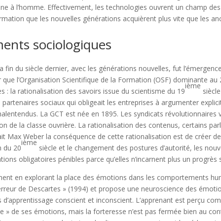
ine à l’homme. Effectivement, les technologies ouvrent un champ des
rmation que les nouvelles générations acquièrent plus vite que les an
ents sociologiques
fin du siècle dernier, avec les générations nouvelles, fut l’émergenc
 que l’Organisation Scientifique de la Formation (OSF) dominante au 
ième
 la rationalisation des savoirs issue du scientisme du 19
siècl
 partenaires sociaux qui obligeait les entreprises à argumenter explic
alentendus. La GCT est née en 1895. Les syndicats révolutionnaires 
on de la classe ouvrière. La rationalisation des contenus, certains parle
ait Max Weber la conséquence de cette rationalisation est de créer d
ième
n du 20
siècle et le changement des postures d’autorité, les nouv
tions obligatoires pénibles parce qu’elles n’incarnent plus un progrès 
ement en explorant la place des émotions dans les comportements hum
rreur de Descartes » (1994) et propose une neuroscience des émotion
 d’apprentissage conscient et inconscient. L’apprenant est perçu com
se » de ses émotions, mais la forteresse n’est pas fermée bien au cont