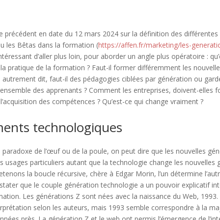
cle précédent en date du 12 mars 2024 sur la définition des différente
ou les Bêtas dans la formation (
https://affen.fr/marketing/les-generat
t intéressant d’aller plus loin, pour aborder un angle plus opératoire : q
a pratique de la formation ? Faut-il former différemment les nouvell
 autrement dit, faut-il des pédagogies ciblées par génération ou gar
à l’ensemble des apprenants ? Comment les entreprises, doivent-elles f
l’acquisition des compétences ? Qu’est-ce qui change vraiment ?
ments technologiques
e paradoxe de l’œuf ou de la poule, on peut dire que les nouvelles gé
 usages particuliers autant que la technologie change les nouvelles
etenons la boucle récursive, chère à Edgar Morin, l’un détermine l’autr
stater que le couple génération technologie a un pouvoir explicatif 
rmation. Les générations Z sont nées avec la naissance du Web, 1993
erprétation selon les auteurs, mais 1993 semble correspondre à la ma
nées près. La génération Z et le web ont permis l’émergence de l’inter