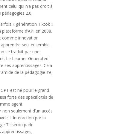
nt celui qui n’a pas droit à
s pédagogies 2.0.
rfois « génération Tiktok »
a plateforme d’API en 2008.
vec comme innovation
 apprendre seul ensemble,
on se traduit par une
ant. Le Learner Generated
re ses apprentissages. Cela
ramide de la pédagogie s’e,
t GPT est né pour le grand
i forte des spécificités de
 comme agent
er non seulement d’un accès
ir. L’interaction par la
ge Tisseron parle
s apprentissages,