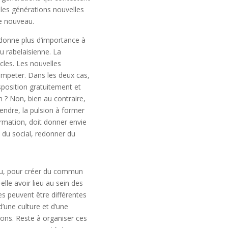
 les générations nouvelles
e nouveau.
n donne plus d’importance à
u rabelaisienne. La
cles. Les nouvelles
humpeter. Dans les deux cas,
isposition gratuitement et
 ? Non, bien au contraire,
rendre, la pulsion à former
ormation, doit donner envie
 du social, redonner du
eau, pour créer du commun
lle avoir lieu au sein des
es peuvent être différentes
d’une culture et d’une
ions. Reste à organiser ces