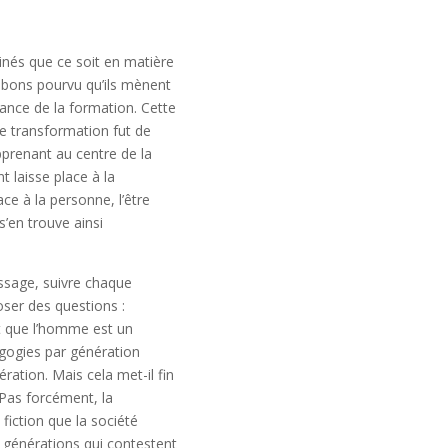
minés que ce soit en matière
 bons pourvu qu’ils mènent
ance de la formation. Cette
re transformation fut de
pprenant au centre de la
 laisse place à la
ce à la personne, l’être
s’en trouve ainsi
ssage, suivre chaque
ser des questions :
it que l’homme est un
dagogies par génération
ation. Mais cela met-il fin
 Pas forcément, la
fiction que la société
générations qui contestent