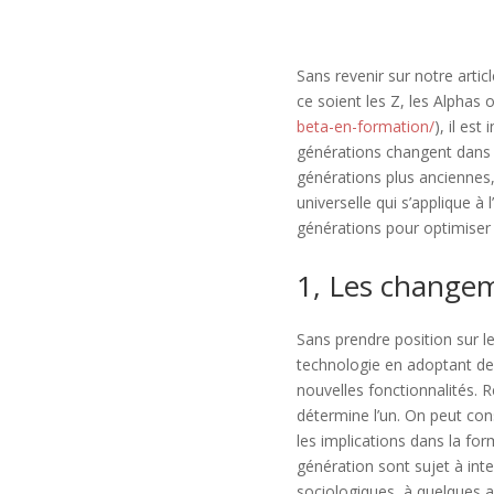
Sans revenir sur notre arti
ce soient les Z, les Alphas 
beta-en-formation/
), il es
générations changent dans l
générations plus anciennes,
universelle qui s’applique 
générations pour optimiser 
1, Les change
Sans prendre position sur l
technologie en adoptant des
nouvelles fonctionnalités. R
détermine l’un. On peut con
les implications dans la fo
génération sont sujet à int
sociologiques, à quelques an