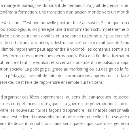
 la marge le paradigme dominant de demain. Il s’agirait de penser que
générer la formation, une transition d’un ancien monde vers un mond
est ailleurs. C’est une nouvelle posture face au savoir. Selon que l’o
 ou sociologique, on privilégie une transformation schumpetérienne o
urée d’une centaine d’années et la seconde raisonne sur plusieurs siè
ns de cette transformation, « destruction créatrice » dirait Joseph Sc
 illimité, l’apprenant peut apprendre à volonté, les contenus sont à d
 des formateurs numériques permanants. Est-ce la fin de la formation
ut, encore faut-il le vouloir, et si certains postulent une pulsion à app
isation sociale. La pédagogie, grâce au marketing ou au design de la f
. La pédagogie se doit de faire des communions apprenantes, refaire
rétexte, c’est l’ère de l’apprendre ensemble qui fait sens.
est d’organiser ces fêtes apprenantes, au sens de Jean-Jacques Rouss
 des compétences stratégiques. La guerre intergénérationnelle, doit-e
ntre les nouveaux ? Si les façons d’apprendre, les finalités personnell
reprise est le lieu du rassemblement pour créer un collectif au service 
enante devient un outil pour faire sens quelles que soient les générat