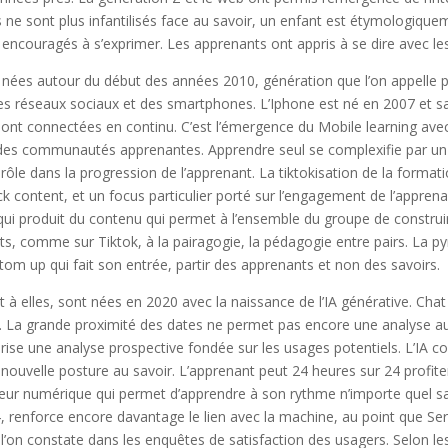
ne sont plus infantilisés face au savoir, un enfant est étymologiqueme
e encouragés à s’exprimer. Les apprenants ont appris à se dire avec le
nées autour du début des années 2010, génération que l’on appelle pa
des réseaux sociaux et des smartphones. L’Iphone est né en 2007 et s
sont connectées en continu. C’est l’émergence du Mobile learning a
des communautés apprenantes. Apprendre seul se complexifie par un
le dans la progression de l’apprenant. La tiktokisation de la formati
k content, et un focus particulier porté sur l’engagement de l’appren
qui produit du contenu qui permet à l’ensemble du groupe de construi
s, comme sur Tiktok, à la pairagogie, la pédagogie entre pairs. La py
ttom up qui fait son entrée, partir des apprenants et non des savoirs.
 à elles, sont nées en 2020 avec la naissance de l’IA générative. Cha
 La grande proximité des dates ne permet pas encore une analyse auss
rise une analyse prospective fondée sur les usages potentiels. L’IA
nouvelle posture au savoir. L’apprenant peut 24 heures sur 24 profit
eur numérique qui permet d’apprendre à son rythme n’importe quel savo
 renforce encore davantage le lien avec la machine, au point que Ser
’on constate dans les enquêtes de satisfaction des usagers. Selon le