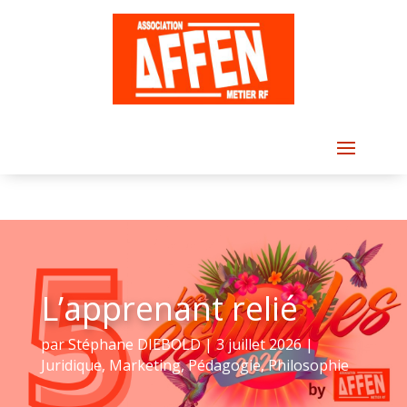
L’apprenant relié
par
Stéphane DIEBOLD
|
3 juillet 2026
|
Juridique
,
Marketing
,
Pédagogie
,
Philosophie