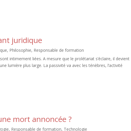
nt juridique
ique
,
Philosophie
,
Responsable de formation
ont intimement liées. A mesure que le prolétariat s’éclaire, il devient
une lumière plus large. La passivité va avec les ténèbres, l’activité
une mort annoncée ?
ogie
,
Responsable de formation
,
Technologie