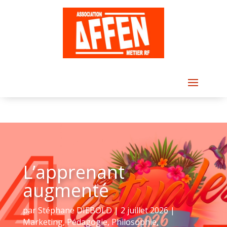
L’apprenant
augmenté
par
Stéphane DIEBOLD
|
2 juillet 2026
|
Marketing
,
Pédagogie
,
Philosophie
,