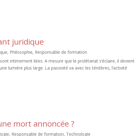
nt juridique
ique
,
Philosophie
,
Responsable de formation
ont intimement liées. A mesure que le prolétariat s’éclaire, il devient
une lumière plus large. La passivité va avec les ténèbres, l’activité
une mort annoncée ?
ogie
,
Responsable de formation
,
Technologie