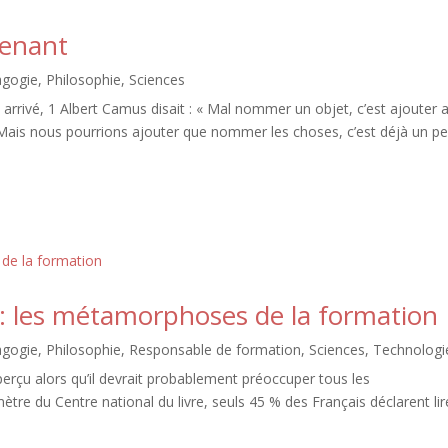
renant
agogie
,
Philosophie
,
Sciences
rrivé, 1 Albert Camus disait : « Mal nommer un objet, c’est ajouter 
Mais nous pourrions ajouter que nommer les choses, c’est déjà un p
A : les métamorphoses de la formation
agogie
,
Philosophie
,
Responsable de formation
,
Sciences
,
Technologi
perçu alors qu’il devrait probablement préoccuper tous les
ètre du Centre national du livre, seuls 45 % des Français déclarent lir