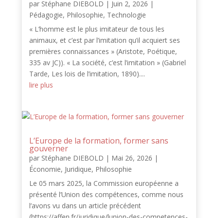
par
Stéphane DIEBOLD
|
Juin 2, 2026
|
Pédagogie
,
Philosophie
,
Technologie
« L’homme est le plus imitateur de tous les
animaux, et c’est par l’imitation qu’il acquiert ses
premières connaissances » (Aristote, Poétique,
335 av JC)). « La société, c’est l’imitation » (Gabriel
Tarde, Les lois de l’imitation, 1890)....
lire plus
L’Europe de la formation, former sans
gouverner
par
Stéphane DIEBOLD
|
Mai 26, 2026
|
Économie
,
Juridique
,
Philosophie
Le 05 mars 2025, la Commission européenne a
présenté l’Union des compétences, comme nous
l’avons vu dans un article précédent
(https://affen.fr/juridique/lunion-des-competences-