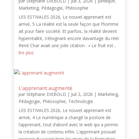
par
Stéphane DIEBOLD
|
Juil 3, 2026
|
Juridique
,
Marketing
,
Pédagogie
,
Philosophie
LES ESTIVALES 2026, Le nouvel apprenant est
arrivé, 5 La réalité est la seule façon que l’homme
ait pour faire société. Et parfois, la réalité devient
hyperréalité, s’éloignant encore davantage du réel.
René Char avait une jolie citation : « Le fruit est...
lire plus
L’apprenant augmenté
par
Stéphane DIEBOLD
|
Juil 2, 2026
|
Marketing
,
Pédagogie
,
Philosophie
,
Technologie
LES ESTIVALES 2026, Le nouvel apprenant est
arrivé, 4 Le numérique a changé la posture de
l’apprenant, tout d’abord avec le web qui a permis
la création de contenu infini. L’apprenant pouvait
recevoir du savoir hors les murs de la formation.