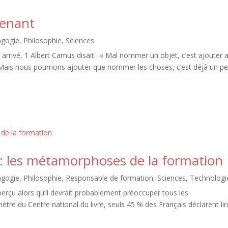
renant
agogie
,
Philosophie
,
Sciences
rrivé, 1 Albert Camus disait : « Mal nommer un objet, c’est ajouter 
Mais nous pourrions ajouter que nommer les choses, c’est déjà un p
A : les métamorphoses de la formation
agogie
,
Philosophie
,
Responsable de formation
,
Sciences
,
Technologi
perçu alors qu’il devrait probablement préoccuper tous les
ètre du Centre national du livre, seuls 45 % des Français déclarent lir