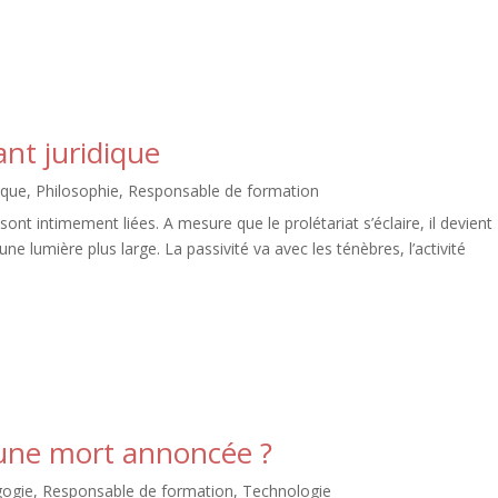
nt juridique
ique
,
Philosophie
,
Responsable de formation
ont intimement liées. A mesure que le prolétariat s’éclaire, il devient
une lumière plus large. La passivité va avec les ténèbres, l’activité
une mort annoncée ?
ogie
,
Responsable de formation
,
Technologie