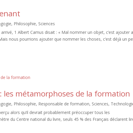
renant
agogie
,
Philosophie
,
Sciences
rrivé, 1 Albert Camus disait : « Mal nommer un objet, c’est ajouter 
Mais nous pourrions ajouter que nommer les choses, c’est déjà un p
A : les métamorphoses de la formation
agogie
,
Philosophie
,
Responsable de formation
,
Sciences
,
Technologi
perçu alors qu’il devrait probablement préoccuper tous les
ètre du Centre national du livre, seuls 45 % des Français déclarent lir