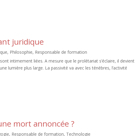
nt juridique
ique
,
Philosophie
,
Responsable de formation
ont intimement liées. A mesure que le prolétariat s’éclaire, il devient
une lumière plus large. La passivité va avec les ténèbres, l’activité
une mort annoncée ?
ogie
,
Responsable de formation
,
Technologie