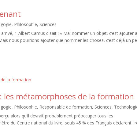
renant
agogie
,
Philosophie
,
Sciences
rrivé, 1 Albert Camus disait : « Mal nommer un objet, c’est ajouter 
Mais nous pourrions ajouter que nommer les choses, c’est déjà un p
A : les métamorphoses de la formation
agogie
,
Philosophie
,
Responsable de formation
,
Sciences
,
Technologi
perçu alors qu’il devrait probablement préoccuper tous les
ètre du Centre national du livre, seuls 45 % des Français déclarent lir