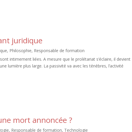
nt juridique
ique
,
Philosophie
,
Responsable de formation
ont intimement liées. A mesure que le prolétariat s’éclaire, il devient
une lumière plus large. La passivité va avec les ténèbres, l’activité
une mort annoncée ?
ogie
,
Responsable de formation
,
Technologie