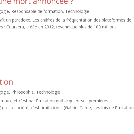
une mort annoncée ?
ogie
,
Responsable de formation
,
Technologie
 un paradoxe. Les chiffres de la fréquentation des plateformes de
és : Coursera, créée en 2012, revendique plus de 100 millions
tion
ogie
,
Philosophie
,
Technologie
maux, et c’est par l’imitation qu’il acquiert ses premières
 « La société, c’est l’imitation » (Gabriel Tarde, Les lois de l’imitation