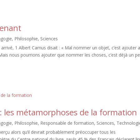
renant
agogie
,
Philosophie
,
Sciences
rrivé, 1 Albert Camus disait : « Mal nommer un objet, c’est ajouter 
Mais nous pourrions ajouter que nommer les choses, c’est déjà un p
A : les métamorphoses de la formation
agogie
,
Philosophie
,
Responsable de formation
,
Sciences
,
Technologi
perçu alors qu’il devrait probablement préoccuper tous les
ètre du Centre national du livre, seuls 45 % des Français déclarent lir