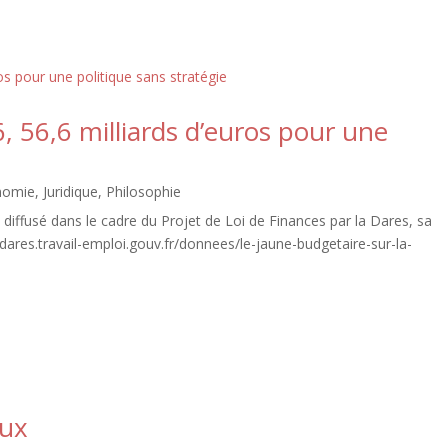
, 56,6 milliards d’euros pour une
nomie
,
Juridique
,
Philosophie
iffusé dans le cadre du Projet de Loi de Finances par la Dares, sa
://dares.travail-emploi.gouv.fr/donnees/le-jaune-budgetaire-sur-la-
aux