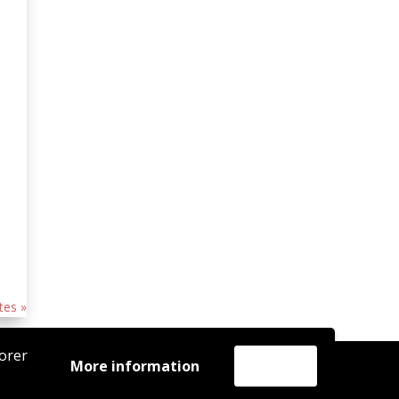
tes »
iorer
More information
Accept