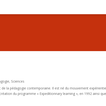
agogie
,
Sciences
t de la pédagogie contemporaine. Il est né du mouvement expérientie
la création du programme « Expeditionnary learning », en 1992 ainsi qu