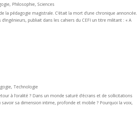
gogie
,
Philosophie
,
Sciences
n de la pédagogie magistrale. C’était la mort d’une chronique annoncée
’ingénieurs, publiait dans les cahiers du CEFI un titre militant : « A
gogie
,
Technologie
retour à l’oralité ? Dans un monde saturé d’écrans et de sollicitations
savoir sa dimension intime, profonde et mobile ? Pourquoi la voix,