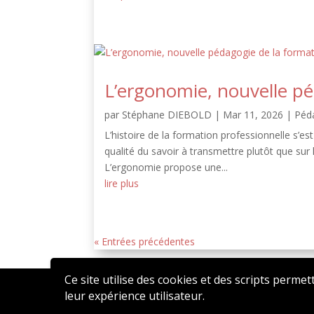
L’ergonomie, nouvelle pé
par
Stéphane DIEBOLD
|
Mar 11, 2026
|
Péd
L’histoire de la formation professionnelle s’es
qualité du savoir à transmettre plutôt que sur 
L’ergonomie propose une...
lire plus
« Entrées précédentes
Ce site utilise des cookies et des scripts permet
leur expérience utilisateur.
2020 © AFFEN – Réalisé par
ATSN